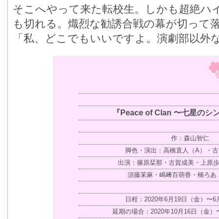
そこへやって来た転校生。しかも超絶ハ
も切れる。熾烈な勧誘合戦の幕が切って
「私、どこでもいいですよ。演劇部以外
『Peace of Clan 〜七星
作：森山智仁
脚色・演出：高橋直人（A）・古
出演：篠原栞那・古賀成美・上原歩
須藤茉麻・嶋﨑百萌香・楠ろあ
日程：2020年6月19日（金）〜6
延期の場合：2020年10月16日（金）