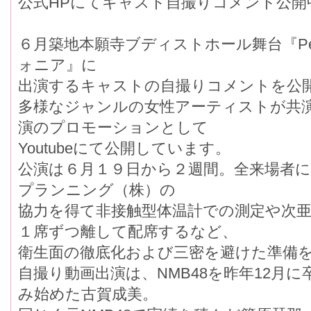
公式HPにてキャスト自撮りコメント公開
６月築地本願寺ブディストホール舞台『Peace
ォニア』に
出演するキャストの自撮りコメントを公
多様なジャンルの女性アーティストが共演
演のプロモーションとして
Youtubeにて公開しています。
公演は６月１９日から２週間。全来場者
プランニング（株）の
協力を得て非接触型体温計での測定や次
１席ずつ離して配席するなど、
衛生面の徹底化および三密を避けた準備
自撮り動画出演は、NMB48を昨年12月
み始めた古賀成美。