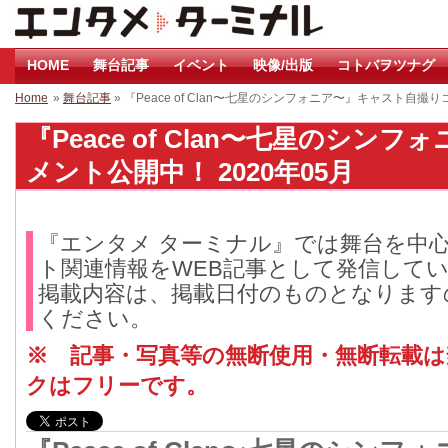
HOME
舞台記事
イベント
映像/出版
コトバヲツナグ
Home
»
舞台記事
» 『Peace of Clan〜七星のシンフォニア〜』キャスト自撮
『Peace of Clan〜七星のシ
メント公開中！ 2020年05月
『エンタメ ターミナル』では舞台を中
ト関連情報をWEB記事として発信して
掲載内容は、掲載日付のものとなります
ください。
※ 記事・写真等の無断使用・無断転載
クはフリーです。