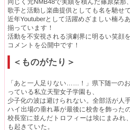
同じく元NMB48で実績を積んだ篠原栞那
歌手と活動し楽曲提供としても名を馳せ
近年Youtuberとして活躍めざましい楠
揃っています！
活動を不安視される演劇界に明るい笑顔
コメントを公開中です！
＜ものがたり＞
「あと一人足りない……！」県下随一の
っている私立天聖女子学園も、
少子化の波は避けられない。全部活が人
ハイ出場の垂れ幕が最後に校舎を飾った
校長室に並んだトロフィーは埃にまみれ
も起きていた。