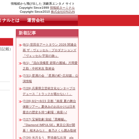
情報紙から飛び出した 演劇系エンタメ サイト
Copyright Since1999
情報紙ターミナル
Copyright Since2010
株式会社ERIZUN
ミナルとは
運営会社
新着記事
(8/1) 世田谷アートタウン 2026 関連企
3日記載）
画 ザ・ヴェッセル・プロダクションズ
『ヴェッセル-宇宙の旅-』
(8/1) 『流白浪燦星 碧翠の麗城』片岡愛
之助・中村米吉 取材会
(7/31) 星屑の会 「星屑の町~忘却篇」公
演情報
(7/29) 兵庫県立芸術文化センタープロ
デュース「トラックが着かない！」
(7/28) 8/2〜8/23 京都『南座 夏の舞台
体験ツアー』夏休みのお出かけは日本
最古の歴史を持つ劇場・南座へ!
(7/27) 宝塚歌劇 宙組『黒蜥蜴』
『Diamond IMPULSE』東京公演が開
幕！ 桜木みなと、春乃さくら囲み取材
(7/26) 光月るう、野添義弘出演 ala