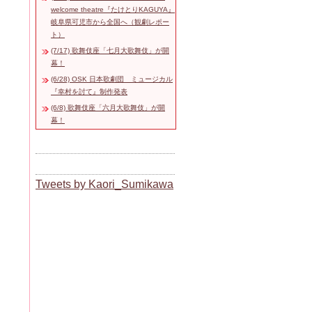
welcome theatre『たけとりKAGUYA』
岐阜県可児市から全国へ（観劇レポー
ト）
(7/17) 歌舞伎座「七月大歌舞伎」が開
幕！
(6/28) OSK 日本歌劇団 ミュージカル
『幸村を討て』制作発表
(6/8) 歌舞伎座「六月大歌舞伎」が開
幕！
Tweets by Kaori_Sumikawa