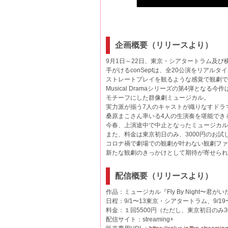
企画概要（リリースより）
9月1日～22日、東京・シアタートラム及び横浜
手がけるconSeptは、全20公演をリアル
ストレートプレイを観るような感覚で観劇で
Musical Dramaシリーズの第4弾となる
モチーフにした群像劇ミュージカル。
実力派が揃う7人のキャストが織りなすドラ
桑原まこさん率いる4人の生演奏を堪能でき
今春、上演途中で中止となったミュージカル『H
また、料金は東京初日のみ、3000円のお
コロナ禍で劇場での観劇が叶わない観劇ファ
新たな観劇のきっかけとして期待が寄せられ
配信概要（リリースより）
作品：ミュージカル『Fly By Night〜君
日程：9/1〜13東京・シアタートラム、9/1
料金：１回5500円（ただし、東京初日のみ3
配信サイト：streaming+