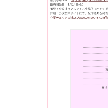
販売専用URL：
https://eplus.jp/fbn-streaming
販売開始日：8月14日(金)
形態：全公演リアルタイム生配信 ※ただし
詳細：公演公式サイトにて、配信特典を発表
☆要チェック☆https://www.consept-s.com/f
東
横浜