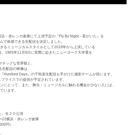
・赤レンガ倉庫にて上演予定の『Fly By Night～君がいた』を
タイムで体感できる生配信を決定しました。
きるミュージカルスタイルとして2018年から上演している
今作は、1965年11月9日に実際に起きたニューヨーク大停電を
マチックな世界観と、
る生配信の映像は、
undred Days』の千秋楽生配信も手がけた撮影チームが担います。
試しプライスでの提供が予定されています。
ンにとって、また、舞台・ミュージカルに触れる機会が少ない人には、
ています。
がいた』全２０公演
9〜22横浜・赤レンガ倉庫
000円）