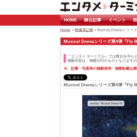
HOME
舞台記事
イベント
映
Home
»
映像系記事
» Musical Dramaシリ
Musical Dramaシリーズ第4弾『Fly
『エンタメ ターミナル』では舞台を中心
掲載内容は、掲載日付のものとなりますの
※ 記事・写真等の無断使用・無断転載は禁
Musical Dramaシリーズ第4弾『Fl