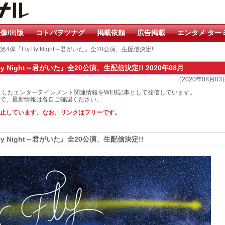
像/出版
コトバヲツナグ
掲載依頼
広告掲載
エンタメ ター
ーズ第4弾『Fly By Night～君がいた』全20公演、生配信決定!!
 By Night～君がいた』全20公演、生配信決定!! 2020年08月
（2020年08月0
としたエンターテインメント関連情報をWEB記事として発信しています。
で、最新情報は各自ご確認ください。
止しています。なお、リンクはフリーです。
y By Night～君がいた』全20公演、生配信決定!!