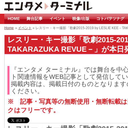
HOME
舞台記事
イベント
映像/出版
コトバヲツナグ
Home
»
イベント
» レスリー・キー撮影「歌劇2015-2019 by LESLIE KEE－T
レスリー・キー撮影「歌劇2015-2019 b
TAKARAZUKA REVUE－」が本日発
『エンタメ ターミナル』では舞台を中
ト関連情報をWEB記事として発信して
掲載内容は、掲載日付のものとなります
ください。
※ 記事・写真等の無断使用・無断転載
クはフリーです。