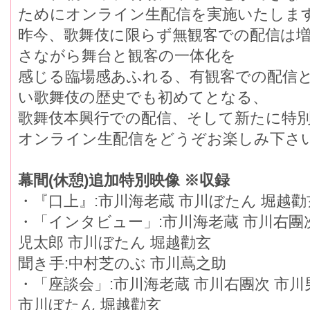
ためにオンライン生配信を実施いたしま
昨今、歌舞伎に限らず無観客での配信は
さながら舞台と観客の一体化を
感じる臨場感あふれる、有観客での配信
い歌舞伎の歴史でも初めてとなる、
歌舞伎本興行での配信、そして新たに特
オンライン生配信をどうぞお楽しみ下さ
幕間(休憩)追加特別映像 ※収録
・『口上』:市川海老蔵 市川ぼたん 堀越勸
・「インタビュー」:市川海老蔵 市川右團
児太郎 市川ぼたん 堀越勸玄
聞き手:中村芝のぶ 市川蔦之助
・「座談会」:市川海老蔵 市川右團次 市川
市川ぼたん 堀越勸玄