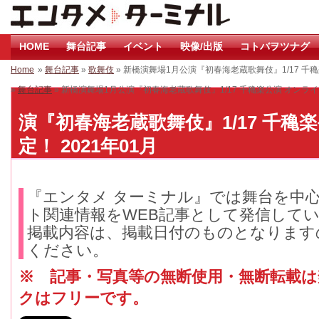
HOME
舞台記事
イベント
映像/出版
コトバヲツナグ
Home
»
舞台記事
»
歌舞伎
» 新橋演舞場1月公演『初春海老蔵歌舞伎』1/17 千
»
舞台記事
» 新橋演舞場1月公演『初春海老蔵歌舞伎』1/17 千穐楽公演 オンラ
演『初春海老蔵歌舞伎』1/17 千穐
定！ 2021年01月
『エンタメ ターミナル』では舞台を中
ト関連情報をWEB記事として発信して
掲載内容は、掲載日付のものとなります
ください。
※ 記事・写真等の無断使用・無断転載
クはフリーです。