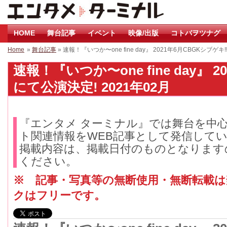
HOME
舞台記事
イベント
映像/出版
コトバヲツナグ
Home
»
舞台記事
» 速報！『いつか〜one fine day』 2021年6月CBGKシブゲ
速報！『いつか〜one fine day』 20
にて公演決定! 2021年02月
『エンタメ ターミナル』では舞台を中
ト関連情報をWEB記事として発信して
掲載内容は、掲載日付のものとなります
ください。
※ 記事・写真等の無断使用・無断転載
クはフリーです。