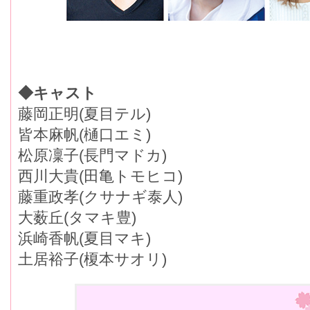
◆キャスト
藤岡正明(夏目テル)
皆本麻帆(樋口エミ)
松原凜子(長門マドカ)
西川大貴(田亀トモヒコ)
藤重政孝(クサナギ泰人)
大薮丘(タマキ豊)
浜崎香帆(夏目マキ)
土居裕子(榎本サオリ)