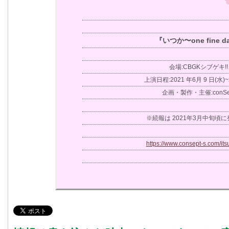
『いつか〜one fine d
会場:CBGKシブゲキ!!
上演日程:2021 年6月 9 日(水)~
企画・製作・主催:conSe
※続報は 2021年3月中旬頃
https://www.consept-s.com/it