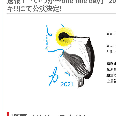
速報！『いつか〜one fine day』 2
キ!!にて公演決定!