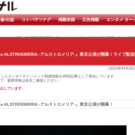
像/出版
コトバヲツナグ
掲載依頼
広告掲載
エンタメ ター
ンサート『The ALSTROEMERIA -アルストロメリア-』東京公演が開幕！ライブ配
 ALSTROEMERIA -アルストロメリア-』東京公演が開幕！ライブ配
（2022年04月3
としたエンターテインメント関連情報をWEB記事として発信しています。
で、最新情報は各自ご確認ください。
止しています。
 ALSTROEMERIA -アルストロメリア-』東京公演が開幕！