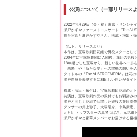
公演について（一部リリース
2022年4月29日（金・祝）東京・サンシャ
瀬戸かずやファーストコンサート『The AL
舞台写真と瀬戸かずやさん、構成・演出・振
（以下、リリースより）
本作は、宝塚歌劇団花組で男役スターとし
2004年に宝塚歌劇団に入団後、花組の男役
18年過ごした宝塚から、新しい世界へ一歩
「未来」や「新たな夢」への躍動の想いを込
タイトルの『The ALSTROEMERIA』は花
瀬戸自身を表現するに相応しい想いがタイ
構成・演出・振付は、宝塚歌劇団花組の元トッフ
共演は、宝塚歌劇作品の振付でもお馴染みの
瀬戸と同じく花組で活躍した娘役の芽吹
ダンサーの井上弥子、大場陽介、中島康宏、
元月組 トップスターの真琴つばさ、元花組
瀬戸かずやと豪華メンバーがお届けする至極の