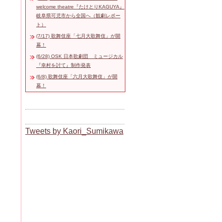
welcome theatre『たけとりKAGUYA』
岐阜県可児市から全国へ（観劇レポー
ト）
(7/17) 歌舞伎座「七月大歌舞伎」が開
幕！
(6/28) OSK 日本歌劇団 ミュージカル
『幸村を討て』制作発表
(6/8) 歌舞伎座「六月大歌舞伎」が開
幕！
Tweets by Kaori_Sumikawa