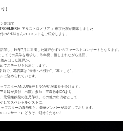
より）
イン劇場で
STROEMERIA -アルストロメリア-』東京公演が開幕しました！
付のANJUさんのコメントをご紹介します。
て活躍し、昨年7月に退団した瀬戸かずやのファーストコンサートとなります。
としてその美学を追求し、昨年夏、惜しまれながら退団。
を踏み出した瀬戸が、
めてステージをお届けします。
の名前で、花言葉は “未来への憧れ”、“凛々しさ”。
トルに込められています。
゚スターANJU(安寿ミラ)が初演出を手掛けます。
三井聡が振付、出演に参加、宝塚歌劇OGより、
幸奈、元雪組娘役の笙乃茅桜、その他の出演者として、
そしてスペシャルゲストに、
トップスターの真飛聖と、豪華メンバーが決定しております。
コンサートにどうぞご期待ください!