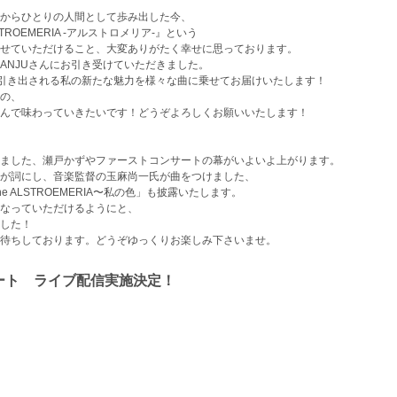
からひとりの人間として歩み出した今、
ROEMERIA -アルストロメリア-』という
せていただけること、大変ありがたく幸せに思っております。
ANJUさんにお引き受けていただきました。
、引き出される私の新たな魅力を様々な曲に乗せてお届けいたします！
の、
んで味わっていきたいです！どうぞよろしくお願いいたします！
ました、瀬戸かずやファーストコンサートの幕がいよいよ上がります。
が詞にし、音楽監督の玉麻尚一氏が曲をつけました、
 ALSTROEMERIA〜私の色」も披露いたします。
なっていただけるようにと、
した！
待ちしております。どうぞゆっくりお楽しみ下さいませ。
ート ライブ配信実施決定！