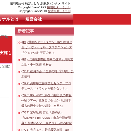
情報紙から飛び出した 演劇系エンタメ サイト
Copyright Since1999
情報紙ターミナル
Copyright Since2010
株式会社ERIZUN
ミナルとは
運営会社
新着記事
信実施
(8/1) 世田谷アートタウン 2026 関連企
画 ザ・ヴェッセル・プロダクションズ
信実施も
『ヴェッセル-宇宙の旅-』
(8/1) 『流白浪燦星 碧翠の麗城』片岡愛
之助・中村米吉 取材会
0日記載）
(7/31) 星屑の会 「星屑の町~忘却篇」公
演情報
(7/29) 兵庫県立芸術文化センタープロ
デュース「トラックが着かない！」
(7/28) 8/2〜8/23 京都『南座 夏の舞台
体験ツアー』夏休みのお出かけは日本
最古の歴史を持つ劇場・南座へ!
(7/27) 宝塚歌劇 宙組『黒蜥蜴』
『Diamond IMPULSE』東京公演が開
幕！ 桜木みなと、春乃さくら囲み取材
(7/26) 光月るう、野添義弘出演 ala