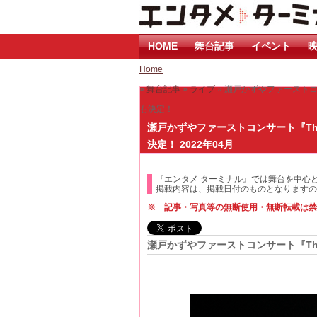
HOME
舞台記事
イベント
映
Home
»
舞台記事
»
ライブ
» 瀬戸かずやファーストコ
も決定！
瀬戸かずやファーストコンサート『The
決定！ 2022年04月
『エンタメ ターミナル』では舞台を中心
掲載内容は、掲載日付のものとなりますの
※ 記事・写真等の無断使用・無断転載は禁
瀬戸かずやファーストコンサート『The