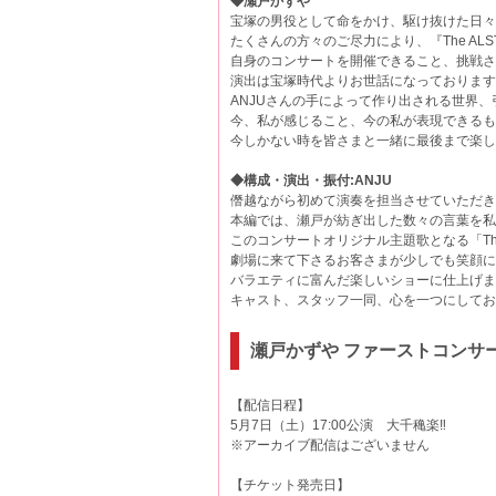
◆瀬戸かずや
宝塚の男役として命をかけ、駆け抜けた日々
たくさんの方々のご尽力により、『The ALST
自身のコンサートを開催できること、挑戦さ
演出は宝塚時代よりお世話になっております
ANJUさんの手によって作り出される世界
今、私が感じること、今の私が表現できるも
今しかない時を皆さまと一緒に最後まで楽し
◆構成・演出・振付:ANJU
僭越ながら初めて演奏を担当させていただき
本編では、瀬戸が紡ぎ出した数々の言葉を私
このコンサートオリジナル主題歌となる「The
劇場に来て下さるお客さまが少しでも笑顔に
バラエティに富んだ楽しいショーに仕上げま
キャスト、スタッフ一同、心を一つにしてお
瀬戸かずや ファーストコンサ
【配信日程】
5月7日（土）17:00公演 大千穐楽‼
※アーカイブ配信はございません
【チケット発売日】