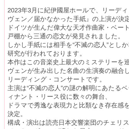
2023年3月に紀伊國屋ホールで、リーデ
ヴェン／届かなかった手紙』の上演が決
ドイツが生んだ偉大な天才作曲家・ベー
戸棚から三通の恋文が発見されました。
しかし手紙には相手を“不滅の恋人”とし
研究が行われております。
本作はこの音楽史上最大のミステリーを
ヴェンが生み出した名曲の生演奏の融合
リーディング・コンサートです。
主演は“不滅の恋人”の謎の解明にあたる
ィナント・リース役に数々の舞台、
ドラマで秀逸な表現力と比類なき存在感を放
決定。
構成・演出は読売日本交響楽団のチェリ