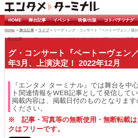
HOME
舞台記事
イベント
映像/出版
コトバヲツナグ
Home
»
舞台記事
»
ライブ
» リーディング・コンサート『ベートーヴェン／届か
»
舞台記事
» リーディング・コンサート『ベートーヴェン／届かなかった手紙』2
グ・コンサート『ベートーヴェン／
年3月、上演決定！ 2022年12月
『エンタメ ターミナル』では舞台を中
ト関連情報をWEB記事として発信して
掲載内容は、掲載日付のものとなります
ください。
※ 記事・写真等の無断使用・無断転載
クはフリーです。