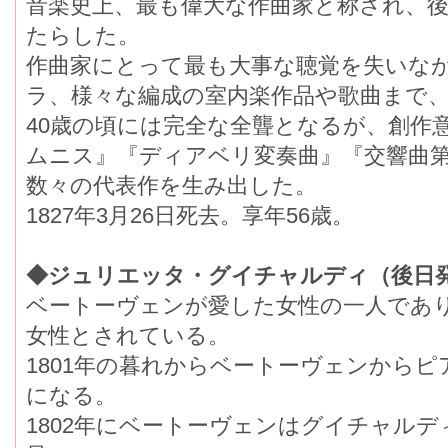
音楽史上、最も偉大な作曲家と称され、
たらした。
作曲家にとって最も大事な聴覚を失いな
ラ、様々な編成の室内楽作品や歌曲まで
40歳の頃には完全な全聾となるが、創作
ムニス』『ディアベリ変奏曲』『交響曲
数々の代表作を生み出した。
1827年3月26日死去。享年56歳。
◆ジュリエッタ・グイチャルディ（後日
ベートーヴェンが愛した女性の一人であ
女性とされている。
1801年の暮れからベートーヴェンから
になる。
1802年にベートーヴェンはグイチャルデ