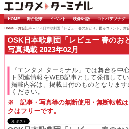
HOME
舞台記事
イベント
映像/出版
コトバヲツナグ
Home
»
舞台記事
» OSK日本歌劇団「レビュー 春のおどり」囲みコメント、舞
OSK日本歌劇団「レビュー 春の
写真掲載 2023年02月
『エンタメ ターミナル』では舞台を中
ト関連情報をWEB記事として発信して
掲載内容は、掲載日付のものとなります
ください。
※ 記事・写真等の無断使用・無断転載
クはフリーです。