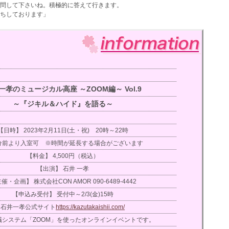
問して下さいね。積極的に答えて行きます。
ちしております」
一孝のミュージカル高座 ～ZOOM編～ Vol.9
～『ジキル＆ハイド』を語る～
【日時】 2023年2月11日(土・祝) 20時～22時
0分前より入室可 ※時間が延長する場合がございます
【料金】 4,500円（税込）
【出演】 石井 一孝
催・企画】 株式会社CON AMOR 090-6489-4442
【申込み受付】 受付中～2/3(金)15時
石井一孝公式サイト
https://kazutakaishii.com/
議システム「ZOOM」を使ったオンラインイベントです。