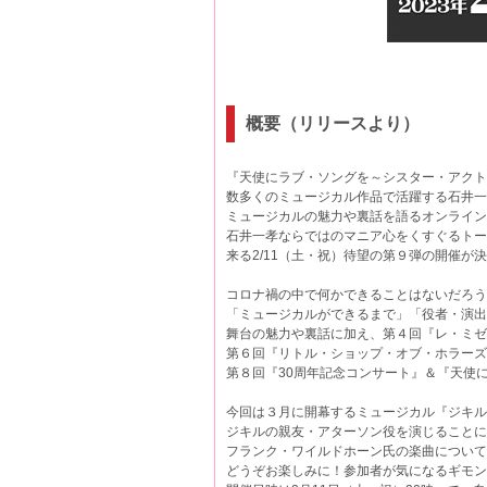
概要（リリースより）
『天使にラブ・ソングを～シスター・アクト～
数多くのミュージカル作品で活躍する石井一
ミュージカルの魅力や裏話を語るオンライン
石井一孝ならではのマニア心をくすぐるトー
来る2/11（土・祝）待望の第９弾の開催が
コロナ禍の中で何かできることはないだろう
「ミュージカルができるまで」「役者・演出
舞台の魅力や裏話に加え、第４回『レ・ミゼ
第６回『リトル・ショップ・オブ・ホラーズ
第８回『30周年記念コンサート』＆『天使
今回は３月に開幕するミュージカル『ジキル
ジキルの親友・アターソン役を演じることに
フランク・ワイルドホーン氏の楽曲について
どうぞお楽しみに！参加者が気になるギモン