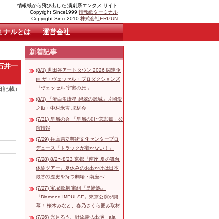
情報紙から飛び出した 演劇系エンタメ サイト
Copyright Since1999
情報紙ターミナル
Copyright Since2010
株式会社ERIZUN
ミナルとは
運営会社
新着記事
石井一
(8/1) 世田谷アートタウン 2026 関連企
画 ザ・ヴェッセル・プロダクションズ
『ヴェッセル-宇宙の旅-』
1日記載）
(8/1) 『流白浪燦星 碧翠の麗城』片岡愛
之助・中村米吉 取材会
(7/31) 星屑の会 「星屑の町~忘却篇」公
演情報
(7/29) 兵庫県立芸術文化センタープロ
デュース「トラックが着かない！」
(7/28) 8/2〜8/23 京都『南座 夏の舞台
体験ツアー』夏休みのお出かけは日本
最古の歴史を持つ劇場・南座へ!
(7/27) 宝塚歌劇 宙組『黒蜥蜴』
『Diamond IMPULSE』東京公演が開
幕！ 桜木みなと、春乃さくら囲み取材
(7/26) 光月るう、野添義弘出演 ala