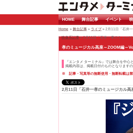
HOME
舞台記事
イベント
映
Home
»
舞台記事
»
ライブ
» 2月11日「石
»
映像系記事
» 2月11日「石井一孝のミュージ
孝のミュージカル高座～ZOOM編～Vo
『エンタメ ターミナル』では舞台を中心
掲載内容は、掲載日付のものとなりますの
※ 記事・写真等の無断使用・無断転載は禁
2月11日「石井一孝のミュージカル高