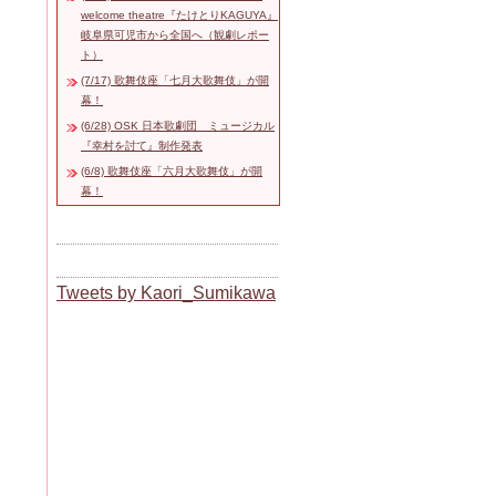
welcome theatre『たけとりKAGUYA』
岐阜県可児市から全国へ（観劇レポー
ト）
(7/17) 歌舞伎座「七月大歌舞伎」が開
幕！
(6/28) OSK 日本歌劇団 ミュージカル
『幸村を討て』制作発表
(6/8) 歌舞伎座「六月大歌舞伎」が開
幕！
Tweets by Kaori_Sumikawa