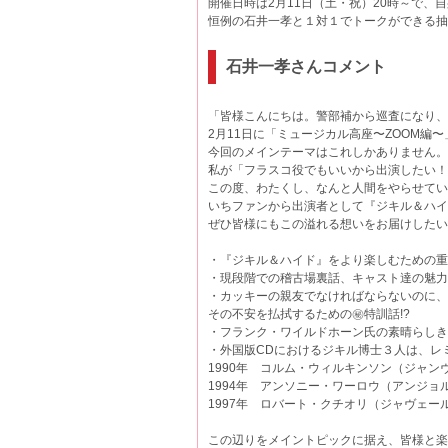
開催日時は2月11日（土・祝）20時～で、
恒例の石井一孝と１対１でトークができる抽
石井一孝さんコメント
「皆様こんにちは。警部補から巡査になり、
2月11日に「ミュージカル高座〜ZOOM編
今回のメインテーマはこれしかありません。
私が「フラスコ役でもいいから出演したい！
この度、わたくし、なんと人間をやらせてい
いちファンから出演者として『ジキル＆ハイ
ぜひ皆様にもこの溢れる想いをお届けしたい
・『ジキル＆ハイド』をより楽しむための重
・現段階での稽古場裏話、キャスト達の魅力
・カッキーの親友でなければならないのに、
その不安を払拭するための㊙️特訓話!?
・フランク・ワイルドホーン氏の素晴らしき
・外国版CDにおけるジキル博士３人は、レ
1990年 コルム・ウィルキンソン（ジャン
1994年 アンソニー・ワーロウ（アンジョ
1997年 ロバート・クチオリ（ジャヴェー
この辺りをメイントピックに据え、皆様と楽