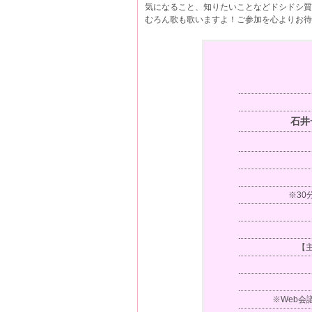
気になること、知りたいことなどドシドシ質
むろん歌も歌いますよ！ご参加を心よりお待
石井
※3
【主
※Web会