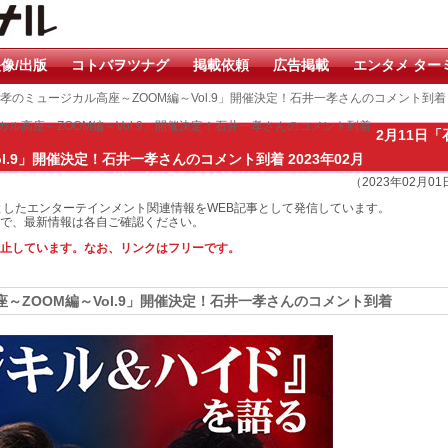
像/出版
コトバヲツナグ
掲載依頼
広告掲載
エンタメ ター
井一孝のミュージカル高座～ZOOM編～Vol.9」開催決定！石井一孝さんのコメント到着
カル高座～ZOOM編～Vol.9」開催決定！石井一孝さんのコメント到着
2月11日「
l.9」開催決定！石井一孝さんのコメント到着 2023年02月
（2023年02月0
としたエンターテインメント関連情報をWEB記事として発信しています。
で、最新情報は各自ご確認ください。
止しています。なお、リンクはフリーです。
座～ZOOM編～Vol.9」開催決定！石井一孝さんのコメント到着