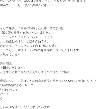
自身のPCやスマホでZOOMを使うことのできる人なら誰でも参加可。
選会コーナーも。ぜひご参加ください！
そして弁護士に華麗に転職した石井一孝です(笑)。
〜」第９弾を開催する運びとなりました。
ミュージカル『ジキル＆ハイド』！そう、
」と熱望し続けた、伝説の作品です。
ただけることになりまして(笑)、稽古を通じて、
ド』にどっぷり浸り、その魅力を痛感する毎日でございます。
と思っています！
要豆知識
を紹介いたします！
ともすると叔父さんに見えてしまうのではないか(笑)。
音楽について。実はジキルの曲は何度も変わっているのをご存知ですか？
ミゼ経験者によるリレー？
ヴァルジャン）
ルラス）
ル）
しい時間を過ごしたいと思っています。