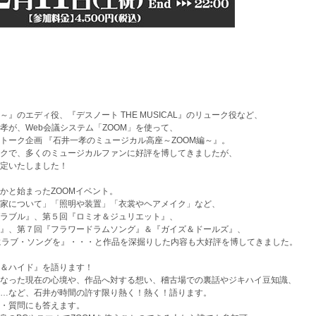
』のエディ役、『デスノート THE MUSICAL』のリューク役など、
孝が、Web会議システム「ZOOM」を使って、
トーク企画 『石井一孝のミュージカル高座～ZOOM編～』。
クで、多くのミュージカルファンに好評を博してきましたが、
決定いたしました！
かと始まったZOOMイベント。
家について」「照明や装置」「衣裳やヘアメイク」など、
ラブル』、第５回『ロミオ＆ジュリエット』、
』、第７回『フラワードラムソング』＆『ガイズ＆ドールズ』、
にラブ・ソングを』・・・と作品を深掘りした内容も大好評を博してきました。
＆ハイド』を語ります！
なった現在の心境や、作品へ対する想い、稽古場での裏話やジキハイ豆知識、
…など、石井が時間の許す限り熱く！熱く！語ります。
・質問にも答えます。