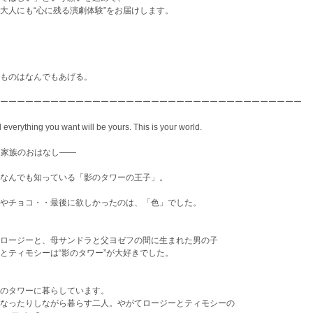
も大人にも“心に残る演劇体験”をお届けします。
のはなんでもあげる。
ーーーーーーーーーーーーーーーーーーーーーーーーーーーーーーーーーーーー
verything you want will be yours. This is your world.
にわたる家族のおはなし――
なんでも知っている「影のタワーの王子」。
子やチョコ・・最後に欲しかったのは、「色」でした。
ロージーと、母サンドラと父ヨゼフの間に生まれた男の子
ティモシーは“影のタワー”が大好きでした。
影のタワーに暮らしています。
なったりしながら暮らす二人。やがてロージーとティモシーの