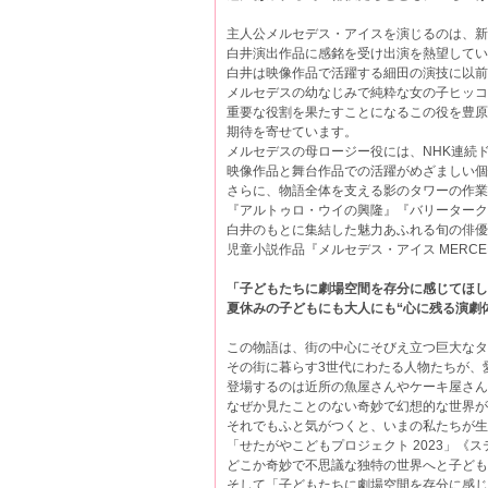
主人公メルセデス・アイスを演じるのは、
白井演出作品に感銘を受け出演を熱望していた
白井は映像作品で活躍する細田の演技に以
メルセデスの幼なじみで純粋な女の子ヒ
重要な役割を果たすことになるこの役を豊原に
期待を寄せています。
メルセデスの母ロージー役には、NHK連続
映像作品と舞台作品での活躍がめざましい
さらに、物語全体を支える影のタワーの作業
『アルトゥロ・ウイの興隆』『バリーター
白井のもとに集結した魅力あふれる旬の俳優た
児童小説作品『メルセデス・アイス MERCE
「子どもたちに劇場空間を存分に感じてほ
夏休みの子どもにも大人にも“心に残る演劇
この物語は、街の中心にそびえ立つ巨大なタワー(
その街に暮らす3世代にわたる人物たちが、
登場するのは近所の魚屋さんやケーキ屋さん、
なぜか見たことのない奇妙で幻想的な世界か
それでもふと気がつくと、いまの私たちが
「せたがやこどもプロジェクト 2023」
どこか奇妙で不思議な独特の世界へと子と
そして「子どもたちに劇場空間を存分に感し