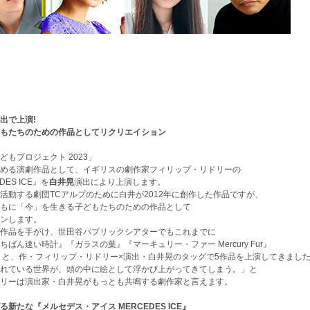
）
で上演!
゙もたちのための作品としてリクリエイション
゙もプロジェクト 2023」
める演劇作品として、イギリスの劇作家フィリップ・リドリーの
ES ICE』を
白井晃
演出により上演します。
する劇団TCアルプのために白井が2012年に創作した作品ですが、
もに「今」を生きる子どもたちのための作品として
ョンします。
作品を手がけ、世田谷パブリックシアターでもこれまでに
ちばん速い時計』『ガラスの葉』『マーキュリー・ファー Mercury Fur』
ermin』と、作・フィリップ・リドリー×演出・白井晃のタッグで5作品を上演してきまし
ている世界が、頭の中に絵として浮かび上がってきてしまう。」と
ドリーは演出家・白井晃がもっとも共鳴する劇作家と言えます。
たな『メルセデス・アイス MERCEDES ICE』