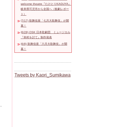
welcome theatre『たけとりKAGUYA』
岐阜県可児市から全国へ（観劇レポー
ト）
(7/17) 歌舞伎座「七月大歌舞伎」が開
幕！
(6/28) OSK 日本歌劇団 ミュージカル
『幸村を討て』制作発表
(6/8) 歌舞伎座「六月大歌舞伎」が開
幕！
Tweets by Kaori_Sumikawa
た。