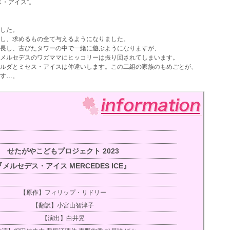
ス・アイス”。
ました。
愛し、求めるもの全て与えるようになりました。
し、古びたタワーの中で一緒に遊ぶようになりますが、
メルセデスのワガママにヒッコリーは振り回されてしまいます。
ルダとミセス・アイスは仲違いします。この二組の家族のもめごとが、
ます…。
せたがやこどもプロジェクト 2023
『メルセデス・アイス MERCEDES ICE』
【原作】フィリップ・リドリー
【翻訳】小宮山智津子
【演出】白井晃