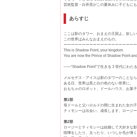
芸術監督・白井晃がこの夏休みに子どもに
あらすじ
ここは影のタワー、おまえの王国よ。欲しいも
この世界はみんなおまえのもの。
ーーーーーーーーーーーーーーーーーーーー
This is Shadow Point, your kingdom.
You are now the Prince of Shadow Point and e
――“Shadow Point”で生きる 3 世代
メルセデス・アイスは影のタワーのことなら
ある日、世界は黒と白の色のない世界に。
おもちゃのロボット、ドールハウス、お菓
第1部
母ドールと父ハロルドの間に生まれた女の子
ティモシーは出会い、成長します。ロージーと
第2部
ロージーとティモシーは結婚して大好きな
喧嘩をしたり、太ったり、いつしか毛が薄く