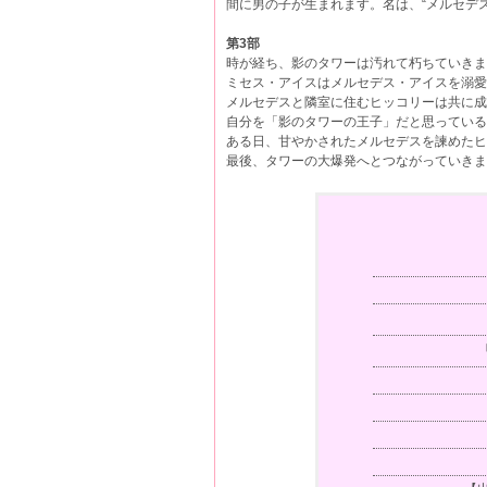
間に男の子が生まれます。名は、“メルセデ
第3部
時が経ち、影のタワーは汚れて朽ちていき
ミセス・アイスはメルセデス・アイスを溺
メルセデスと隣室に住むヒッコリーは共に成長
自分を「影のタワーの王子」だと思っている
ある日、甘やかされたメルセデスを諫めたヒ
最後、タワーの大爆発へとつながっていき