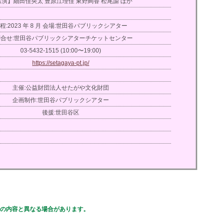
演】細田佳央太 豊原江理佳 東野絢香 松尾諭 ほか
程:2023 年 8 月 会場:世田谷パブリックシアター
合せ:世田谷パブリックシアターチケットセンター
03-5432-1515 (10:00〜19:00)
https://setagaya-pt.jp/
主催:公益財団法人せたがや文化財団
企画制作:世田谷パブリックシアター
後援:世田谷区
の内容と異なる場合があります。