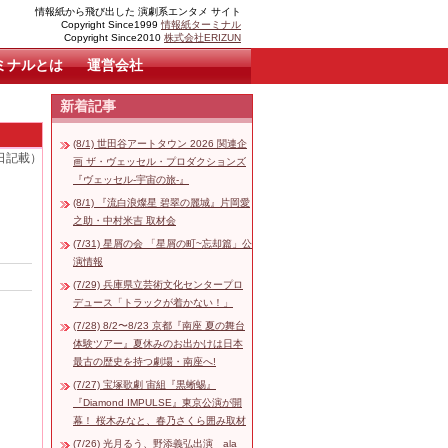
情報紙から飛び出した 演劇系エンタメ サイト
Copyright Since1999
情報紙ターミナル
Copyright Since2010
株式会社ERIZUN
ミナルとは
運営会社
新着記事
(8/1) 世田谷アートタウン 2026 関連企
8日記載）
画 ザ・ヴェッセル・プロダクションズ
『ヴェッセル-宇宙の旅-』
(8/1) 『流白浪燦星 碧翠の麗城』片岡愛
之助・中村米吉 取材会
(7/31) 星屑の会 「星屑の町~忘却篇」公
演情報
(7/29) 兵庫県立芸術文化センタープロ
デュース「トラックが着かない！」
(7/28) 8/2〜8/23 京都『南座 夏の舞台
体験ツアー』夏休みのお出かけは日本
最古の歴史を持つ劇場・南座へ!
(7/27) 宝塚歌劇 宙組『黒蜥蜴』
『Diamond IMPULSE』東京公演が開
幕！ 桜木みなと、春乃さくら囲み取材
(7/26) 光月るう、野添義弘出演 ala