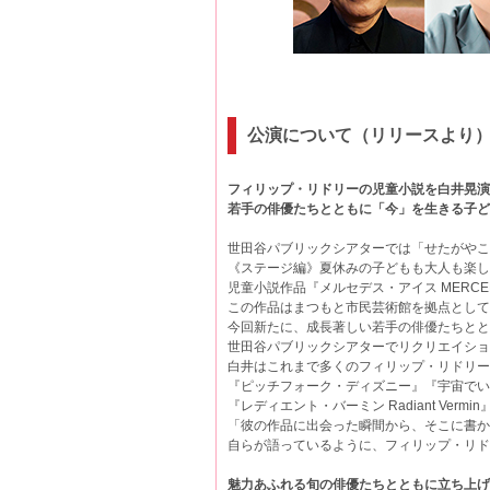
公演について（リリースより
フィリップ・リドリーの児童小説を白井晃演出
若手の俳優たちとともに「今」を生きる子と
世田谷パブリックシアターでは「せたがやこと
《ステージ編》夏休みの子どもも大人も楽し
児童小説作品『メルセデス・アイス MERCED
この作品はまつもと市民芸術館を拠点として活動
今回新たに、成長著しい若手の俳優たちとと
世田谷パブリックシアターでリクリエイシ
白井はこれまで多くのフィリップ・リドリー
『ピッチフォーク・ディズニー』『宇宙でい
『レディエント・バーミン Radiant V
「彼の作品に出会った瞬間から、そこに書かれ
自らが語っているように、フィリップ・リ
魅力あふれる旬の俳優たちとともに立ち上げる新