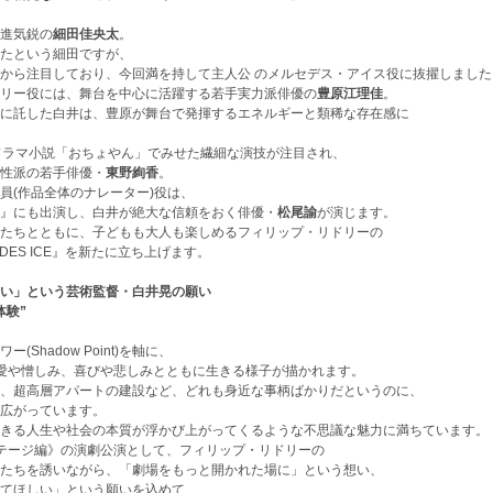
新進気鋭の
細田佳央太
。
という細田ですが、
前から注目しており、今回満を持して主人公 のメルセデス・アイス役に抜擢しました
ッコリー役には、舞台を中心に活躍する若手実力派俳優の
豊原江理佳
。
託した白井は、豊原が舞台で発揮するエネルギーと類稀な存在感に
ドラマ小説「おちょやん」でみせた繊細な演技が注目され、
個性派の若手俳優・
東野絢香
。
員(作品全体のナレーター)役は、
ク』にも出演し、白井が絶大な信頼をおく俳優・
松尾諭
が演じます。
ちとともに、子どもも大人も楽しめるフィリップ・リドリーの
DES ICE』を新たに立ち上げます。
しい」という芸術監督・白井晃の願い
体験”
Shadow Point)を軸に、
愛や憎しみ、喜びや悲しみとともに生きる様子が描かれます。
超高層アパートの建設など、どれも身近な事柄ばかりだというのに、
゙広がっています。
生きる人生や社会の本質が浮かび上がってくるような不思議な魅力に満ちています。
《ステージ編》の演劇公演として、フィリップ・リドリーの
゙もたちを誘いながら、「劇場をもっと開かれた場に」という想い、
゙てほしい」という願いを込めて、