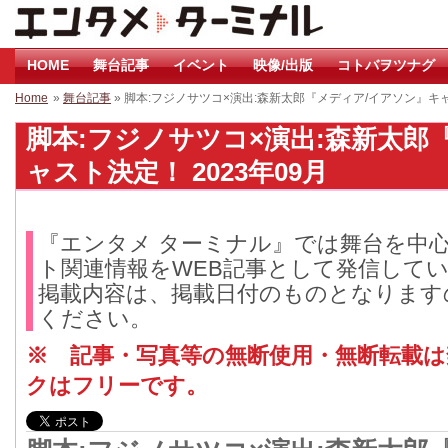
HOME
舞台記事
イベント
映像/出版
コトバヲツナグ
Home
»
舞台記事
» 脚本:フジノサツコ×演出:森新太郎『メディア/イアソン』
脚本:フジノサツコ×演出:森新太郎
ャスト決定！ 2023年09月
『エンタメ ターミナル』では舞台を中
ト関連情報をWEB記事として発信して
掲載内容は、掲載日付のものとなります
ください。
※ 記事・写真等の無断使用・無断転載
クはフリーです。