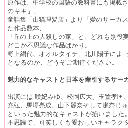
原作は、中学校の国語の教科書にも掲載さ
のキキ」、
童話集「山猫理髪店」より「愛のサーカス
た作品数本、
「丘の上の人殺しの家」と、どれも別役
どこか不思議な作品ばかり。
野上絹代、オオルタイチ、北川陽子によ 
となるのか、どうぞご期待ください。
魅力的なキャストと日本を牽引するサーカ
出演には 咲妃みゆ、松岡広大、玉置孝匡
充弘、馬場亮成、山下麗奈そして瀬奈じ
といった魅力的なキャストが揃いました
不思議で、可笑しくも愛おしいキャラクタ