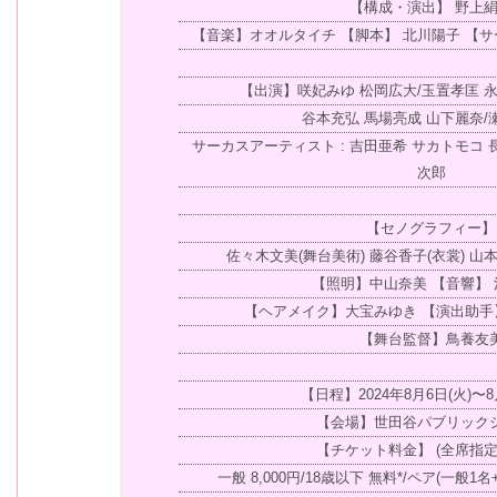
【構成・演出】 野上
【音楽】オオルタイチ 【脚本】 北川陽子 【
【出演】咲妃みゆ 松岡広大/玉置孝匡 永
谷本充弘 馬場亮成 山下麗奈/
サーカスアーティスト : 吉田亜希 サカトモコ 
次郎
【セノグラフィー】
佐々木文美(舞台美術) 藤谷香子(衣裳) 山
【照明】中山奈美 【音響】
【ヘアメイク】大宝みゆき 【演出助手
【舞台監督】鳥養友
【日程】2024年8月6日(火)〜8
【会場】世田谷パブリック
【チケット料金】 (全席指定
一般 8,000円/18歳以下 無料*/ペア(一般1名+