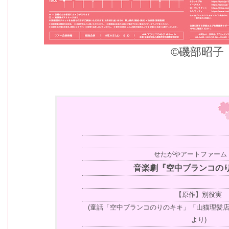
©︎磯部昭子
せたがやアートファーム 2
音楽劇『空中ブランコの
【原作】別役実
(童話「空中ブランコのりのキキ」「山猫理髪
より)