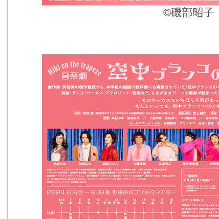
©︎磯部昭子