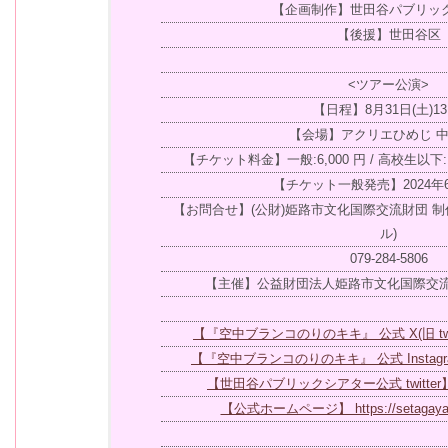
【企画制作】世田谷パブリッ
【後援】世田谷区
<ツアー公演>
【日程】8月31日(土)13:
【会場】アクリエひめじ 
【チケット料金】一般:6,000 円 / 高校生以下:
【チケット一般発売】2024年6
【お問合せ】(公財)姫路市文化国際交流財団 制
ル)
079-284-5806
【主催】公益財団法人姫路市文化国際交流
【『空中ブランコのりのキキ』 公式 X(旧 twitter
【『空中ブランコのりのキキ』 公式 Instagram】
【世田谷パブリックシアター公式 twitter】 @
【公式ホームページ】 https://setagaya-pt