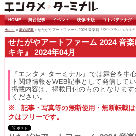
HOME
舞台記事
イベント
映像/出版
コトバヲツナグ
Home
»
舞台記事
» せたがやアートファーム 2024 音楽劇『空中ブランコのり
せたがやアートファーム 2024 音
キキ』 2024年04月
『エンタメ ターミナル』では舞台を中
ト関連情報をWEB記事として発信して
掲載内容は、掲載日付のものとなります
ください。
※ 記事・写真等の無断使用・無断転載
クはフリーです。