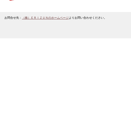
お問合せ先：
（株）ＥＲＩＺＵＮのホームページ
よりお問い合わせください。