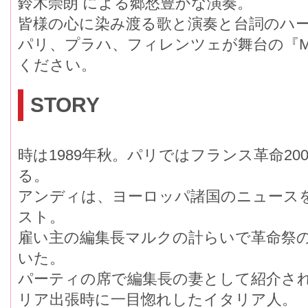
鈴木崇朗 による郷愁豊かな演奏。
皆様の心に染み渡る歌と演奏と台詞のハ
パリ、プラハ、フィレンツェが舞台の『Mus
ください。
STORY
時は1989年秋。パリではフランス革命2
る。
アンディは、ヨーロッパ諸国のニュース
スト。
雇い主の編集長マルクの計らいで革命祭
いた。
パーティの席で編集長の妻として紹介さ
リア出張時に一目惚れしたイタリア人。