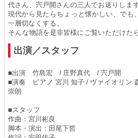
代さん、宍戸開さんの三人でお送りしま
現代から見たらちょっと懐かしい、でも
一層切なくする、
そんな物語を是非皆様にご覧いただけた
出演／スタッフ
■出演 竹島宏 / 庄野真代 / 宍戸開
■演奏 ピアノ 宮川 知子 / ヴァイオリン 
崇朗
■スタッフ
作曲：宮川彬良
脚本・演出：田尾下哲
作詞：安田佑子