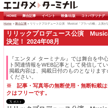
HOME
舞台記事
イベント
映像/出版
コトバヲツナグ
Home
»
舞台記事
» リリックプロデュース公演 Musical「プラハの橋」上演が
リリックプロデュース公演 Musi
決定！ 2024年08月
『エンタメ ターミナル』では舞台を中
ト関連情報をWEB記事として発信して
掲載内容は、掲載日付のものとなります
ください。
※ 記事・写真等の無断使用・無断転載
クはフリーです。