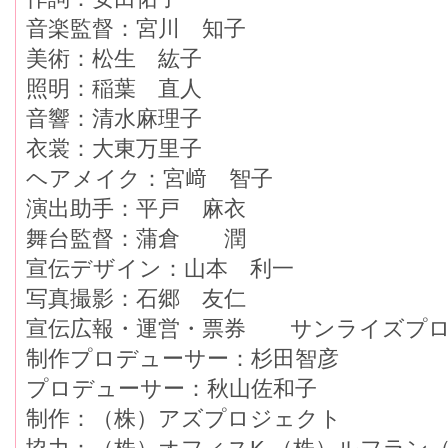
音楽監督：宮川 知子
美術：松生 紘子
照明：稲葉 直人
音響：清水麻理子
衣裳：大東万里子
ヘアメイク：宮﨑 智子
演出助手：平戸 麻衣
舞台監督：蒲倉 潤
宣伝デザイン：山本 利一
写真撮影：石郷 友仁
宣伝広報・運営・票券 サンライズプロ
制作プロデューサー：杉田智彦
プロデューサー：秋山佐和子
制作：（株）アズプロジェクト