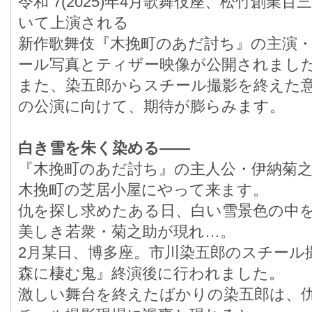
令和 7(2025)年4月歌舞伎座、松竹創
いて上演される
新作歌舞伎『木挽町のあだ討ち』の主演
ール写真とティザー映像が公開されまし
また、染五郎からスチール撮影を終えた意
の公演に向けて、期待が膨らみます。
白き雪を朱く染める――
『木挽町のあだ討ち』の主人公・伊納菊
木挽町の芝居小屋にやって来ます。
仇を探し求めたある日、白い雪景色の中
美しき若衆・菊之助が現れ…。
2月某日、博多座。市川染五郎のスチール撮
森に棲む鬼』終演後に行われました。
激しい舞台を終えたばかりの染五郎は、