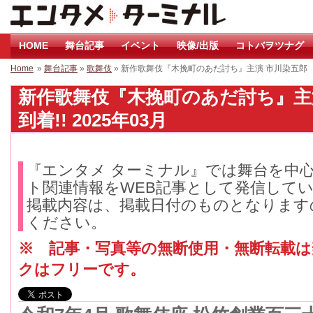
HOME
舞台記事
イベント
映像/出版
コトバヲツナグ
Home
»
舞台記事
»
歌舞伎
» 新作歌舞伎『木挽町のあだ討ち』主演 市川染五郎 
新作歌舞伎『木挽町のあだ討ち』主
到着!! 2025年03月
『エンタメ ターミナル』では舞台を中
ト関連情報をWEB記事として発信して
掲載内容は、掲載日付のものとなります
ください。
※ 記事・写真等の無断使用・無断転載
クはフリーです。