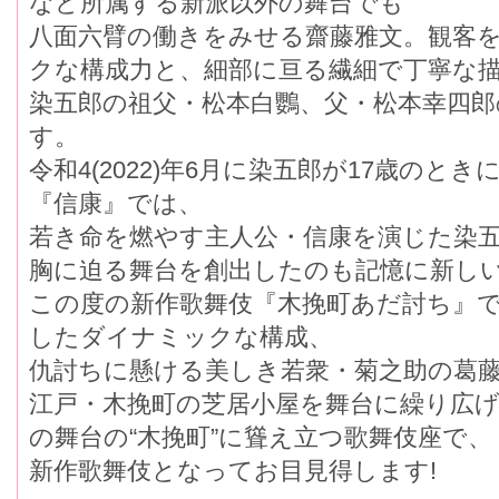
など所属する新派以外の舞台でも
八面六臂の働きをみせる齋藤雅文。観客
クな構成力と、細部に亘る繊細で丁寧な
染五郎の祖父・松本白鸚、父・松本幸四
す。
令和4(2022)年6月に染五郎が17歳の
『信康』では、
若き命を燃やす主人公・信康を演じた染
胸に迫る舞台を創出したのも記憶に新し
この度の新作歌舞伎『木挽町あだ討ち』
したダイナミックな構成、
仇討ちに懸ける美しき若衆・菊之助の葛
江戸・木挽町の芝居小屋を舞台に繰り広
の舞台の“木挽町”に聳え立つ歌舞伎座で、
新作歌舞伎となってお目見得します!