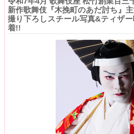
令和7年4月 歌舞伎座 松竹創業百
新作歌舞伎『木挽町のあだ討ち』主
撮り下ろしスチール写真&ティザー
着!!