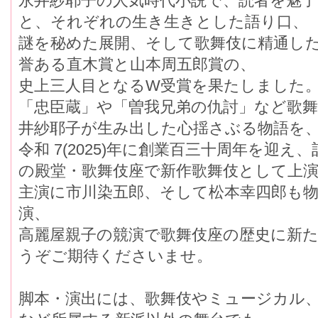
永井紗耶子の人気時代小説で、読者を魅
と、それぞれの生き生きとした語り口、
謎を秘めた展開、そして歌舞伎に精通し
誉ある直木賞と山本周五郎賞の、
史上三人目となるW受賞を果たしました
「忠臣蔵」や「曽我兄弟の仇討」など歌
井紗耶子が生み出した心揺さぶる物語を
令和 7(2025)年に創業百三十周年を迎
の殿堂・歌舞伎座で新作歌舞伎として上
主演に市川染五郎、そして松本幸四郎も
演、
高麗屋親子の競演で歌舞伎座の歴史に新
うぞご期待くださいませ。
脚本・演出には、歌舞伎やミュージカル