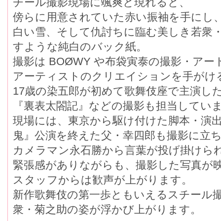
チール撮影現場に颯爽と現れると、
傍らに用意されていた赤い振袖を手にし
白い雪、そして仇討ちに臨む美しき若衆
すような純白のバック紙。
撮影は BOØWY や布袋寅泰の撮影・ア
アーティストのクリエイションを手がけ
17歳の染五郎が初めて歌舞伎座で主演し
『裏表太閤記』などの撮影も担当してい
現場には、東京から駆け付けた脚本・演
鬼』公演を終えた父・幸四郎も撮影に立
カメラマン永石勝から言葉が投げ掛けら
緊張感がありながらも、撮影した写真が
スタッフからは歓声が上がります。
新作歌舞伎の第一歩ともいえるスチール
衆・菊之助の姿が浮かび上がります。