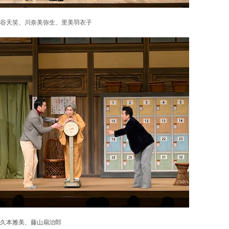
渋谷天笑、川奈美弥生、里美羽衣子
、久本雅美、藤山扇治郎