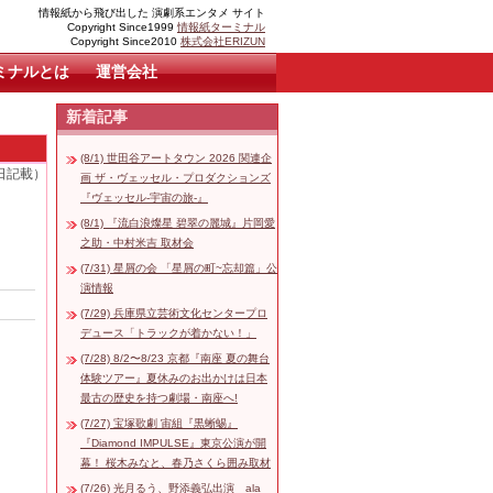
情報紙から飛び出した 演劇系エンタメ サイト
Copyright Since1999
情報紙ターミナル
Copyright Since2010
株式会社ERIZUN
ミナルとは
運営会社
新着記事
(8/1) 世田谷アートタウン 2026 関連企
3日記載）
画 ザ・ヴェッセル・プロダクションズ
『ヴェッセル-宇宙の旅-』
(8/1) 『流白浪燦星 碧翠の麗城』片岡愛
之助・中村米吉 取材会
(7/31) 星屑の会 「星屑の町~忘却篇」公
演情報
(7/29) 兵庫県立芸術文化センタープロ
デュース「トラックが着かない！」
(7/28) 8/2〜8/23 京都『南座 夏の舞台
体験ツアー』夏休みのお出かけは日本
最古の歴史を持つ劇場・南座へ!
(7/27) 宝塚歌劇 宙組『黒蜥蜴』
『Diamond IMPULSE』東京公演が開
幕！ 桜木みなと、春乃さくら囲み取材
(7/26) 光月るう、野添義弘出演 ala