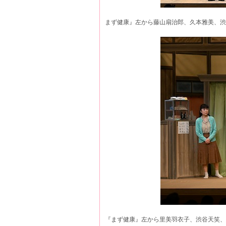
まず健康』左から藤山扇治郎、久本雅美、
『まず健康』左から里美羽衣子、渋谷天笑