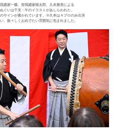
我廼家一蝶、曽我廼家桃太郎、久本雅美による
ぬぐいは干支・午のイラストがあしらわれた、
のサインが書かれています。※久本はＡプロのみ出演
い、賑々しくおめでたい雰囲気に包まれました。