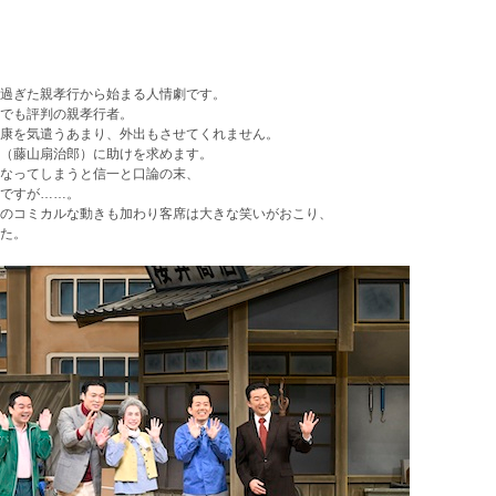
過ぎた親孝行から始まる人情劇です。
でも評判の親孝行者。
康を気遣うあまり、外出もさせてくれません。
（藤山扇治郎）に助けを求めます。
なってしまうと信一と口論の末、
ですが……。
のコミカルな動きも加わり客席は大きな笑いがおこり、
た。