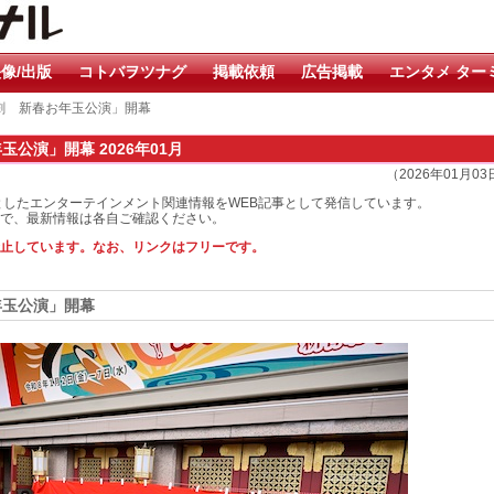
像/出版
コトバヲツナグ
掲載依頼
広告掲載
エンタメ ター
喜劇 新春お年玉公演」開幕
公演」開幕 2026年01月
（2026年01月0
としたエンターテインメント関連情報をWEB記事として発信しています。
で、最新情報は各自ご確認ください。
止しています。なお、リンクはフリーです。
年玉公演」開幕