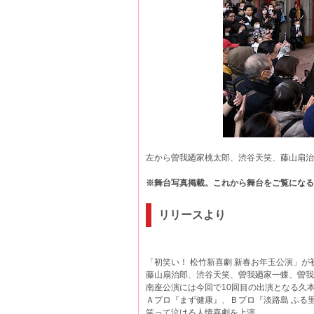
左から曽我廼家桃太郎、渋谷天笑、藤山扇治
※舞台写真掲載。これから舞台をご覧になる
リリースより
「初笑い！ 松竹新喜劇 新春お年玉公演」が
藤山扇治郎、渋谷天笑、曽我廼家一蝶、曽我
南座公演には今回で10回目の出演となる久
Ａプロ『まず健康』、Ｂプロ『淡路島 ふる
笑って泣ける人情喜劇を上演。