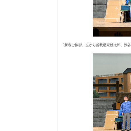
「新春ご挨拶」左から曽我廼家桃太郎、渋