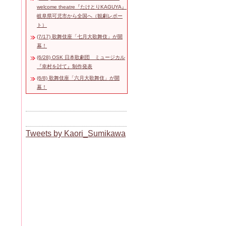
welcome theatre『たけとりKAGUYA』
岐阜県可児市から全国へ（観劇レポー
ト）
(7/17) 歌舞伎座「七月大歌舞伎」が開
幕！
(6/28) OSK 日本歌劇団 ミュージカル
『幸村を討て』制作発表
(6/8) 歌舞伎座「六月大歌舞伎」が開
幕！
Tweets by Kaori_Sumikawa