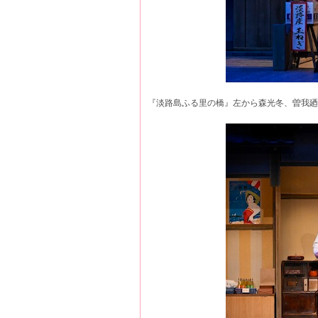
『淡路島ふる里の橋』左から森光冬、曽我廼