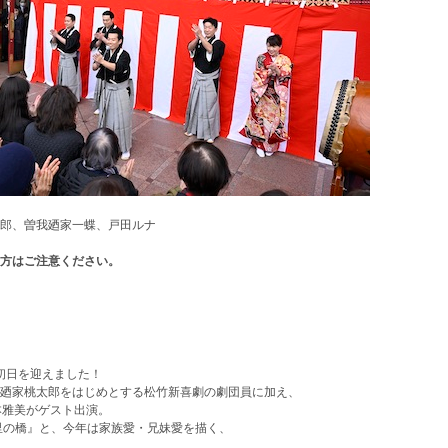
郎、曽我廼家一蝶、戸田ルナ
方はご注意ください。
初日を迎えました！
廼家桃太郎をはじめとする松竹新喜劇の劇団員に加え、
本雅美がゲスト出演。
里の橋』と、今年は家族愛・兄妹愛を描く、