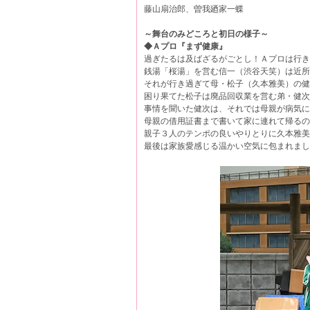
藤山扇治郎、曽我廼家一蝶
～舞台のみどころと初日の様子～
◆Ａプロ『まず健康』
過ぎたるは及ばざるがごとし！Ａプロは行き
銭湯「桜湯」を営む信一（渋谷天笑）は近所
それが行き過ぎて母・松子（久本雅美）の健
困り果てた松子は廃品回収業を営む弟・健次
事情を聞いた健次は、それでは母親が病気に
母親の借用証書まで書いて家に連れて帰るの
親子３人のテンポの良いやりとりに久本雅美
最後は家族愛感じる温かい空気に包まれまし