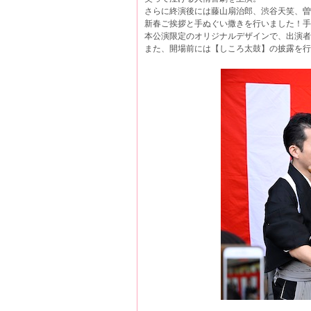
さらに終演後には藤山扇治郎、渋谷天笑、曽
新春ご挨拶と手ぬぐい撒きを行いました！手
本公演限定のオリジナルデザインで、出演者
また、開場前には【しころ太鼓】の披露を行