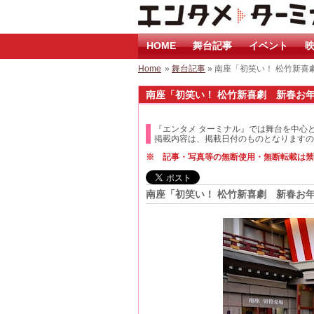
HOME
舞台記事
イベント
映
Home
»
舞台記事
» 南座「初笑い！ 松竹新
南座「初笑い！ 松竹新喜劇 新春お年玉
『エンタメ ターミナル』では舞台を中心
掲載内容は、掲載日付のものとなりますの
※ 記事・写真等の無断使用・無断転載は禁
南座「初笑い！ 松竹新喜劇 新春お