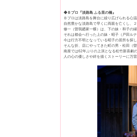
◆Ｂプロ『淡路島 ふる里の橋』
Ｂプロは淡路島を舞台に繰り広げられる心温
自然豊かな淡路島で早くに両親を亡くし、２
修一（曽我廼家一蝶）は、下の妹・和子の縁
それは都会へ行った上の妹・昭子（戸田ルナ
今は行方不明となっている昭子の居所を探し
そんな折、店にやってきた町の男・松田（曽
南座では62年ぶりの上演となる松竹新喜劇
人の心の優しさや絆を描くストーリーに万雷