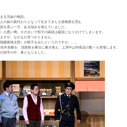
まる兄妹の物語。
人の妹の親代わりとなって生きてきた土産物屋を営む
談を喜ぶ一方、ある悩みを抱えていました。
）の悪い噂。そのせいで和子の縁談は破談になりかけてしまいます。
ますが、なかなか見つかりません。
我廼家桃太郎）が昭子をみたというのですが……。
の名作喜劇を、淡路島を舞台に書き換え、上演中は特産品の数々も登場します。
の拍手の中、幕となりました。