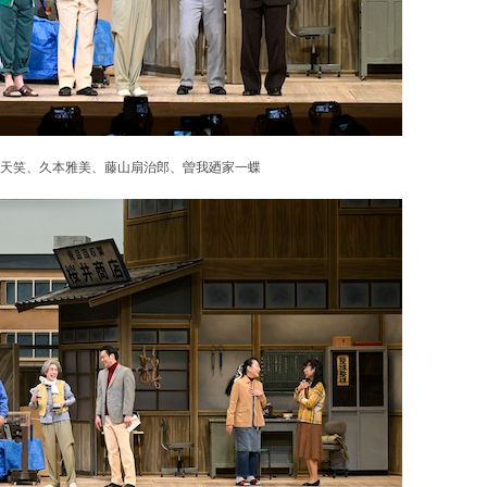
谷天笑、久本雅美、藤山扇治郎、曽我廼家一蝶