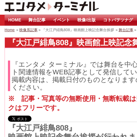
HOME
舞台記事
イベント
映像/出版
コトバヲツナグ
Home
»
映像系記事
» 『大江戸緋鳥808』映画館上映記念舞台挨拶
»
舞台記事
»
『大江戸緋鳥808』映画館上映記念舞台
『エンタメ ターミナル』では舞台を中
ト関連情報をWEB記事として発信して
掲載内容は、掲載日付のものとなります
ください。
※ 記事・写真等の無断使用・無断転載
クはフリーです。
『大江戸緋鳥808』