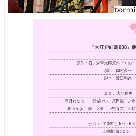
『大江戸緋鳥808』
原作：石ノ森章太郎原作『くの一
演出：岡村俊一
脚本：渡辺和徳
出演： 大地真央
湖月わたる 貴城けい 原田龍二／市
青山良彦 隆 大介 小野寺丈／山崎
公開：2013年1月5日・6日
上映劇場はコチラ