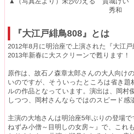
▲（写真左より）未沙のえる 貴城けい
秀和
『大江戸緋鳥808』とは
2012年8月に明治座で上演された『大江戸
2013年新春に大スクリーンで甦ります！
原作は、故石ノ森章太郎さんの大人向け
いのですが、そういったところは省き題
ルの作品となっています。演出は、岡村
しつつ、岡村さんならではのスピード感
主演の大地さんは明治座5年ぶりの登場です
ねずみ小僧～目明しの女房～』で、これ