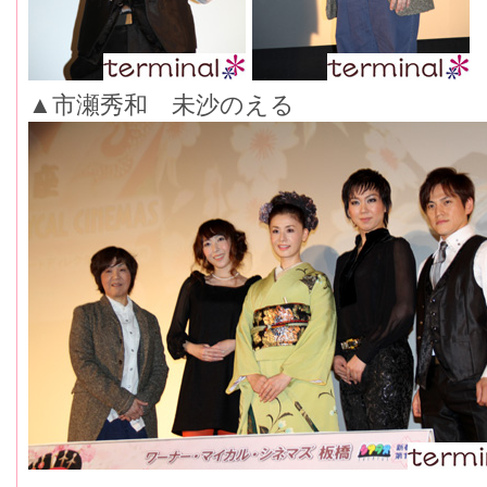
▲市瀬秀和 未沙のえる