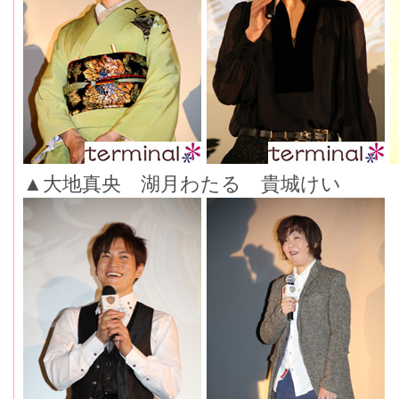
▲大地真央 湖月わたる 貴城けい