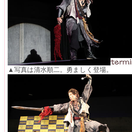
▲写真は清水順二。勇ましく登場。