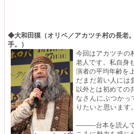
◆大和田獏（オリベ／アカツチ村の長老
手。）
今回はアカツチの
老人です。私自身
演者の平均年齢を
だまだ若い人には
以外とは初めての
なさんにぶつかっ
りたいと思います
―――台本を読ん