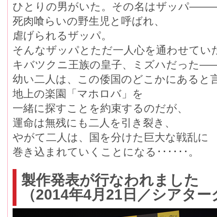
ひとりの男がいた。その名はザッパ――
死肉喰らいの野生児と呼ばれ、
虐げられるザッパ。
そんなザッパとただ一人心を通わせてい
キバツクニ王族の皇子、ミズハだった―
幼い二人は、この倭国のどこかにあると
地上の楽園「マホロバ」を
一緒に探すことを約束するのだが、
運命は無残にも二人を引き裂き、
やがて二人は、国を分けた巨大な戦乱に
巻き込まれていくことになる･･････。
製作発表が行なわれました
（2014年4月21日／シアタ