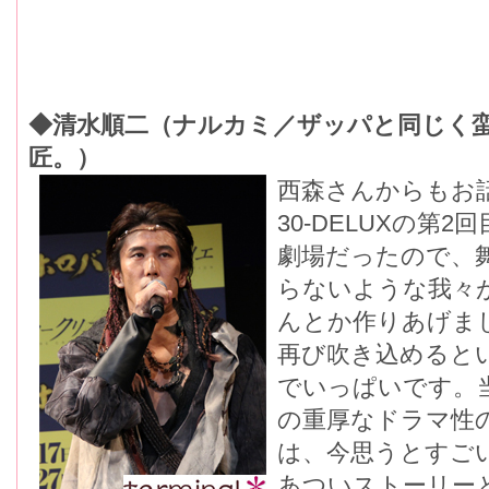
◆清水順二（ナルカミ／ザッパと同じく
匠。）
西森さんからもお
30-DELUXの第
劇場だったので、
らないような我々
んとか作りあげま
再び吹き込めると
でいっぱいです。
の重厚なドラマ性
は、今思うとすご
あついストーリー