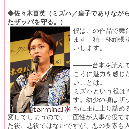
◆佐々木喜英（ミズハ／皇子でありなが
たザッパを守る。）
僕はこの作品で舞
ます。精一杯頑張
いします。
―――台本を読ん
ころに魅力を感じ
いことは。
ミズハという役は
す。幼少の頃はザ
ちに王に上り詰め
変してしまうので、二面性が大事な役で
た後、悪役ではないですが、悪の要素も