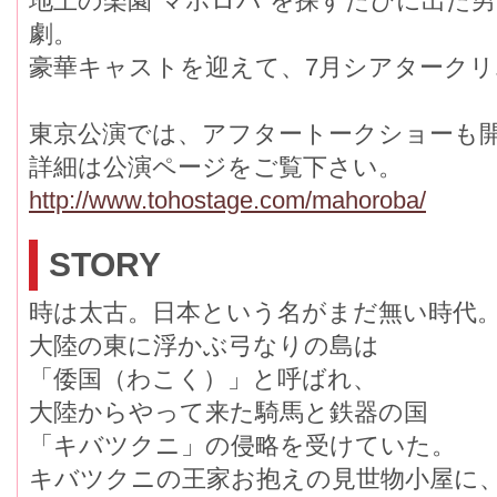
地上の楽園“マホロバ”を探すたびに出た
劇。
豪華キャストを迎えて、7月シアタークリ
東京公演では、アフタートークショーも
詳細は公演ページをご覧下さい。
http://www.tohostage.com/mahoroba/
STORY
時は太古。日本という名がまだ無い時代
大陸の東に浮かぶ弓なりの島は
「倭国（わこく）」と呼ばれ、
大陸からやって来た騎馬と鉄器の国
「キバツクニ」の侵略を受けていた。
キバツクニの王家お抱えの見世物小屋に