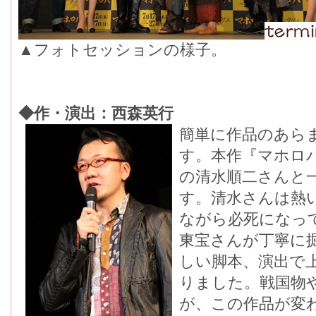
▲フォトセッションの様子。
◆作・演出：西森英行
簡単に作品のあら
す。本作『マホロバ』
の清水順二さんと
す。清水さんは熱
ながら必死になっ
東宝さんが丁寧に
しい脚本、演出で
りました。戦国物
が、この作品が変