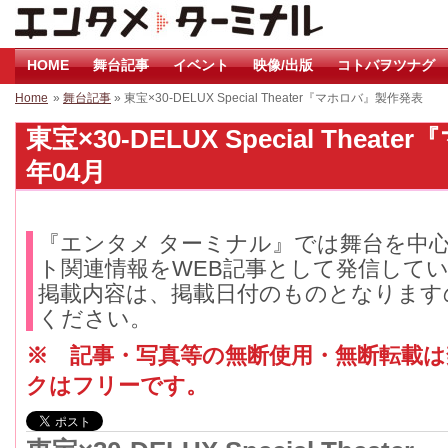
HOME
舞台記事
イベント
映像/出版
コトバヲツナグ
Home
»
舞台記事
» 東宝×30-DELUX Special Theater『マホロバ』製作発表
東宝×30-DELUX Special Thea
年04月
『エンタメ ターミナル』では舞台を中
ト関連情報をWEB記事として発信して
掲載内容は、掲載日付のものとなります
ください。
※ 記事・写真等の無断使用・無断転載
クはフリーです。