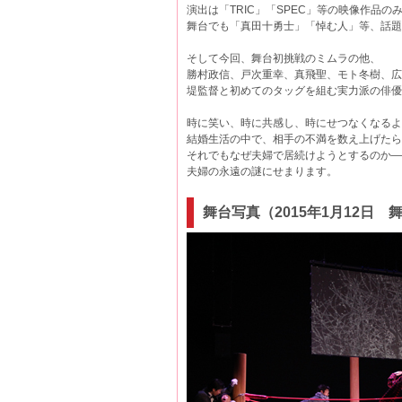
演出は「TRIC」「SPEC」等の映像作品の
舞台でも「真田十勇士」「悼む人」等、話題
そして今回、舞台初挑戦のミムラの他、
勝村政信、戸次重幸、真飛聖、モト冬樹、広
堤監督と初めてのタッグを組む実力派の俳優
時に笑い、時に共感し、時にせつなくなるよ
結婚生活の中で、相手の不満を数え上げたら
それでもなぜ夫婦で居続けようとするのか―
夫婦の永遠の謎にせまります。
舞台写真（2015年1月12日 