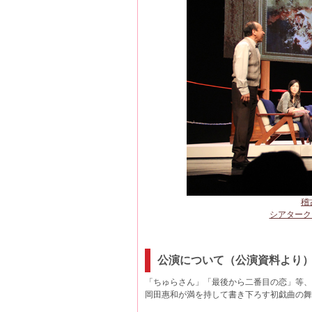
稽
シアターク
公演について（公演資料より
「ちゅらさん」「最後から二番目の恋」等、
岡田惠和が満を持して書き下ろす初戯曲の舞