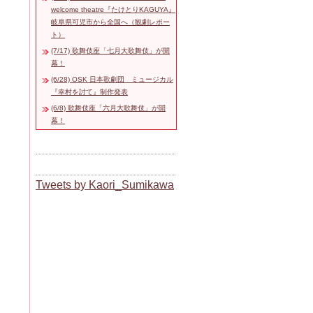
welcome theatre『たけとりKAGUYA』
岐阜県可児市から全国へ（観劇レポー
ト）
(7/17) 歌舞伎座「七月大歌舞伎」が開
幕！
(6/28) OSK 日本歌劇団 ミュージカル
『幸村を討て』制作発表
(6/8) 歌舞伎座「六月大歌舞伎」が開
幕！
Tweets by Kaori_Sumikawa