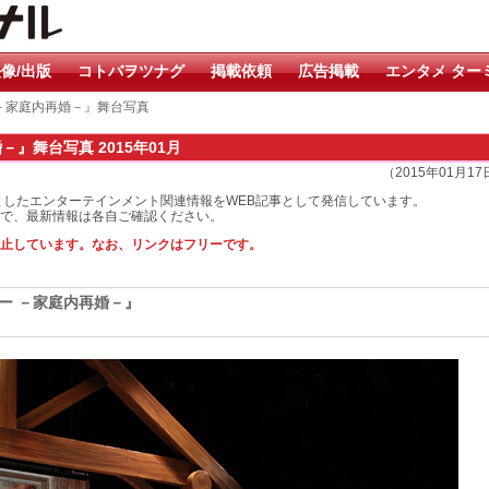
像/出版
コトバヲツナグ
掲載依頼
広告掲載
エンタメ ター
 －家庭内再婚－』舞台写真
』舞台写真 2015年01月
（2015年01月1
としたエンターテインメント関連情報をWEB記事として発信しています。
で、最新情報は各自ご確認ください。
止しています。なお、リンクはフリーです。
ー －家庭内再婚－』