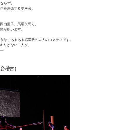
みならず、
作を連発する堤幸彦。
岡由里子、馬場良馬ら、
陣が揃います。
うな、あるある感満載の大人のコメディです。
キリがない二人が、
―
舞台稽古）