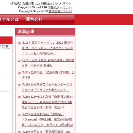
情報紙から飛び出した 演劇系エンタメ サイト
Copyright Since1999
情報紙ターミナル
Copyright Since2010
株式会社ERIZUN
ミナルとは
運営会社
新着記事
(8/1) 世田谷アートタウン 2026 関連企
7日記載）
画 ザ・ヴェッセル・プロダクションズ
『ヴェッセル-宇宙の旅-』
(8/1) 『流白浪燦星 碧翠の麗城』片岡愛
之助・中村米吉 取材会
(7/31) 星屑の会 「星屑の町~忘却篇」公
演情報
(7/29) 兵庫県立芸術文化センタープロ
デュース「トラックが着かない！」
(7/28) 8/2〜8/23 京都『南座 夏の舞台
体験ツアー』夏休みのお出かけは日本
最古の歴史を持つ劇場・南座へ!
(7/27) 宝塚歌劇 宙組『黒蜥蜴』
『Diamond IMPULSE』東京公演が開
幕！ 桜木みなと、春乃さくら囲み取材
(7/26) 光月るう、野添義弘出演 ala