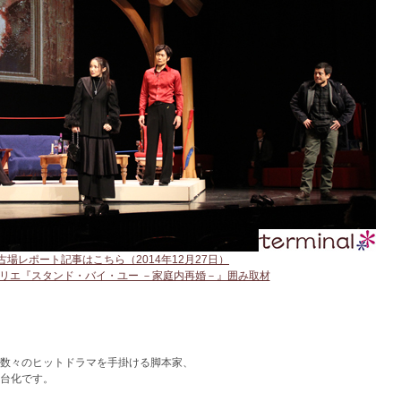
古場レポート記事はこちら（2014年12月27日）
リエ『スタンド・バイ・ユー －家庭内再婚－』囲み取材
）
数々のヒットドラマを手掛ける脚本家、
台化です。