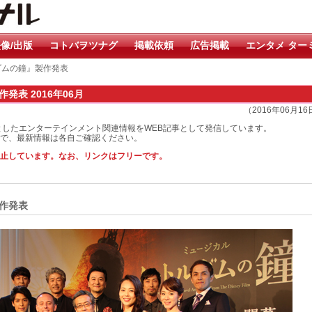
像/出版
コトバヲツナグ
掲載依頼
広告掲載
エンタメ ター
ダムの鐘』製作発表
表 2016年06月
（2016年06月1
としたエンターテインメント関連情報をWEB記事として発信しています。
で、最新情報は各自ご確認ください。
止しています。なお、リンクはフリーです。
作発表