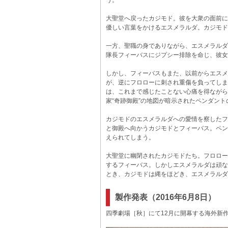
う。
大聖堂へ戻ったカジモド。彼を大衆の面前に
優しい言葉をかけるエスメラルダ。カジモド
一方、聖職の身でありながら、エスメラルダ
隊長フィーバスにジプシー排除を命じ、彼女
しかし、フィーバスもまた、以前からエスメ
が、逆にフロローに刺され重傷を負ってしま
は、これまで感じたことない心痛を得ながら
家“奇跡御殿”の地図が暗示されたペンダン
カジモドのエスメラルダへの愛情を察したフ
と御殿へ向かうカジモドとフィーバス。ペン
えられてしまう。
大聖堂に幽閉されたカジモドたち。フロロー
するフィーバス。しかしエスメラルダは頑な
とき、カジモドは縄をほどき、エスメラルダ
製作発表（2016年6月8日）
四季劇場［秋］にて12月に開幕する海外新