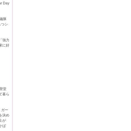
Day
備隊
もつシ
「強力
家に好
聖堂
て暮ら
。
、ガー
を決め
上が
かば