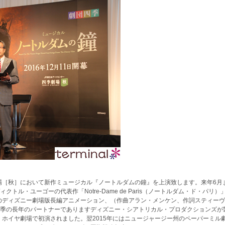
劇場［秋］において新作ミュージカル『ノートルダムの鐘』を上演致します。来年6月
ル・ユーゴーの代表作「Notre-Dame de Paris（ノートルダム・ド・パリ）
開のディズニー劇場版長編アニメーション、（作曲アラン・メンケン、作詞スティー
季の長年のパートナーでありますディズニー・シアトリカル・プロダクションズが
・ホイヤ劇場で初演されました。翌2015年にはニュージャージー州のペーパーミル