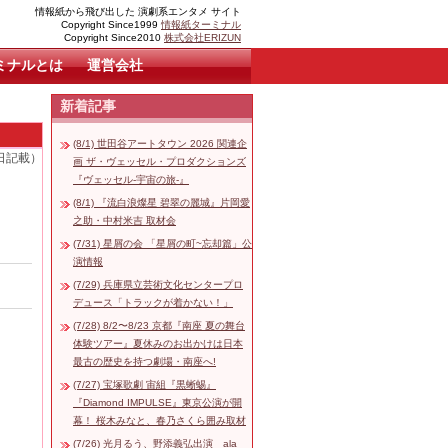
情報紙から飛び出した 演劇系エンタメ サイト
Copyright Since1999
情報紙ターミナル
Copyright Since2010
株式会社ERIZUN
ミナルとは
運営会社
新着記事
(8/1) 世田谷アートタウン 2026 関連企
6日記載）
画 ザ・ヴェッセル・プロダクションズ
『ヴェッセル-宇宙の旅-』
(8/1) 『流白浪燦星 碧翠の麗城』片岡愛
之助・中村米吉 取材会
(7/31) 星屑の会 「星屑の町~忘却篇」公
演情報
(7/29) 兵庫県立芸術文化センタープロ
デュース「トラックが着かない！」
(7/28) 8/2〜8/23 京都『南座 夏の舞台
体験ツアー』夏休みのお出かけは日本
最古の歴史を持つ劇場・南座へ!
(7/27) 宝塚歌劇 宙組『黒蜥蜴』
『Diamond IMPULSE』東京公演が開
幕！ 桜木みなと、春乃さくら囲み取材
(7/26) 光月るう、野添義弘出演 ala