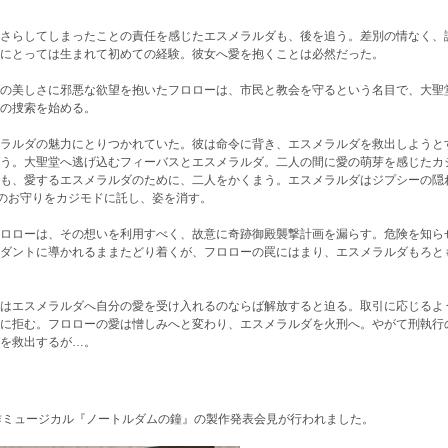
さらしてしまったことの責任を感じたエスメラルダも、後を追う。差別の情なく、
にとっては生まれて初めての経験。彼女へ愛を抱くことは必然だった。
の美しさに邪悪な欲望を抱いたフロローは、市民と教会を守るという名目で、大聖
の捜索を始める。
ラルダの魅力にとりつかれていた。彼は命令に背き、エスメラルダを救出しようと
う。大聖堂へ逃げ込むフィーバスとエスメラルダ。二人の間に愛の萌芽を感じたカ
も、愛するエスメラルダのために、二人をかくまう。エスメラルダはジプシーの隠
トのお守りをカジモドに託し、姿を消す。
ロローは、その想いを利用すべく、故意に奇跡御殿襲撃計画を漏らす。危険を知ら
ダントに導かれるままたどり着くが、フロローの罠にはまり、エスメラルダもろと
はエスメラルダへ自分の愛を受け入れるのならば解放すると迫る。取引に応じるよ
に拒む。フロローの愛は憎しみへと変わり、エスメラルダを火刑へ。やがて刑執行
を救出するが…。
作ミュージカル『ノートルダムの鐘』の製作発表会見が行われました。