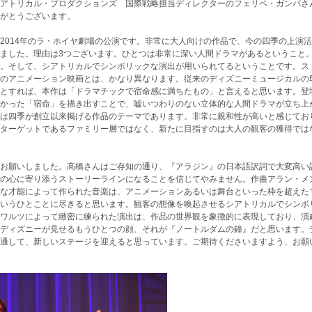
アトリカル・プロダクションズ 国際戦略担当ディレクターのフェリペ・ガンバさ
がとうございます。
2014年のラ・ホイヤ劇場の公演です。非常に大人向けの作品で、今の四季の上演
ました。理由は3つございます。ひとつは非常に深い人間ドラマがあるということ
。そして、シアトリカルでシンボリックな演出が用いられてるということです。ス
のアニメーション映画とは、かなり異なります。従来のディズニーミュージカルの
とすれば、本作は「ドラマチックで宿命感に満ちたもの」と言えると思います。登
かった「宿命」を描き出すことで、嘘いつわりのない立体的な人間ドラマが立ち上
は四季が創立以来掲げる作品のテーマであります。非常に親和性が高いと感じてお
ターゲットであるファミリー層ではなく、新たに目指すのは大人の観客の獲得では
お願いしました。高橋さんはご存知の通り、『アラジン』の日本語訳詞で大変高い
の心に寄り添うストーリーラインになることを信じてやみません。作曲アラン・メ
な才能によって作られた音楽は、アニメーションあるいは舞台といった枠を超えた
いうひとことに尽きると思います。観客の想像を喚起させるシアトリカルでシンボ
ワルツによって緻密に練られた演出は、作品の世界観を象徴的に表現しており、演
ディズニーが見せるもうひとつの顔、それが『ノートルダムの鐘』だと思います。
通して、新しいステージを迎えると思っています。ご期待くださいますよう、お願