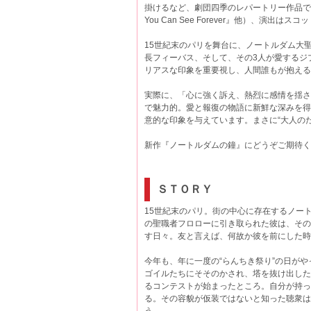
掛けるなど、劇団四季のレパートリー作品でもな
You Can See Forever』他）、演出は
15世紀末のパリを舞台に、ノートルダム大
長フィーバス、そして、その3人が愛するジ
リアスな印象を重要視し、人間誰もが抱える“
実際に、「心に強く訴え、熱烈に感情を揺さ
で魅力的。愛と報復の物語に新鮮な深みを得
意的な印象を与えています。まさに“大人の
新作『ノートルダムの鐘』にどうぞご期待く
ＳＴＯＲＹ
15世紀末のパリ。街の中心に存在するノー
の聖職者フロローに引き取られた彼は、その
す日々。友と言えば、何故か彼を前にした時
今年も、年に一度の“らんちき祭り”の日が
ゴイルたちにそそのかされ、塔を抜け出した
るコンテストが始まったところ。自分が持っ
る。その容貌が仮装ではないと知った聴衆は