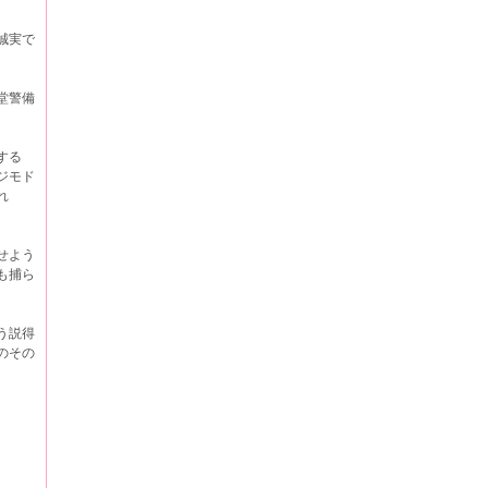
誠実で
堂警備
する
ジモド
れ
せよう
も捕ら
う説得
のその