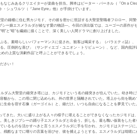
じみあるクリエイターが楽曲を担当。脚本はピーター・パーネル（『On a Clear 
スコット・シュワルツ（『Jane Eyre』他）が手掛けています。
聖堂の鐘楼に住む男カジモド、その彼を密かに世話する大聖堂聖職者フロロー、同警
プシー娘エスメラルダが綾なす愛の物語―。今回の演出版では、ユーゴーの原作が
明”と“暗”を繊細に描くことで、深く美しい人間ドラマに創り上げました。
ぶる。素晴らしいパフォーマンスに促され、観客は喝采する」（バラエティ誌）、
る。圧倒的な喜び」（サンディエゴ・ユニオン・トリビューン）、など、国内批評
ための上質な演劇作品”と呼ぶことができるでしょう。
ださい！
トルダム大聖堂の鐘突き塔には、カジモドという名の鐘突きが住んでいた。幼き時に
容貌から、この塔に閉じ込められ、外の世界と隔離されていた。塔上から街を眺め
に生命を宿す石像（ガーゴイル）と、鐘だけ。いつも自由になることを夢見ていた
やってきた。大いに盛り上がる人々の様子に堪えることができなくなったカジモドは
。美しきジプシーの踊り子エスメラルダと出会う。折しも、最も醜い仮装をした者
ているものを活かすべきと言うエスメラルダに手を引かれ、カジモドはステージに
、残酷なまでに嘲りの言葉を浴びせ、彼を捕えようとする。エスメラルダは咄嗟に