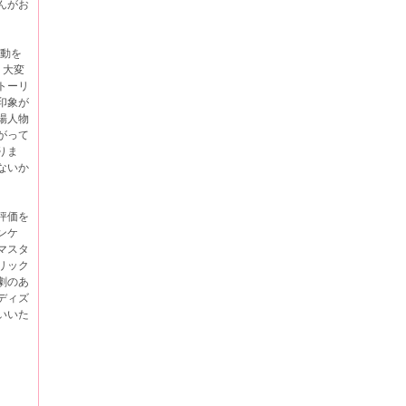
んがお
活動を
。大変
トーリ
印象が
場人物
がって
りま
ないか
評価を
ンケ
マスタ
リック
劇のあ
ディズ
いいた