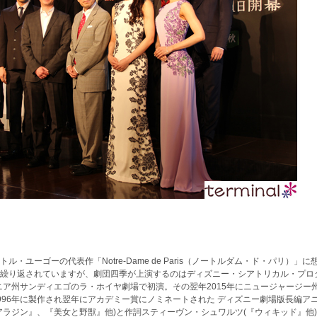
）
ユーゴーの代表作「Notre-Dame de Paris（ノートルダム・ド・パリ）」に
繰り返されていますが、劇団四季が上演するのはディズニー・シアトリカル・プロ
ニア州サンディエゴのラ・ホイヤ劇場で初演。その翌年2015年にニュージャージー
996年に製作され翌年にアカデミー賞にノミネートされた ディズニー劇場版長編ア
アラジン』、『美女と野獣』他)と作詞スティーヴン・シュワルツ(『ウィキッド』他