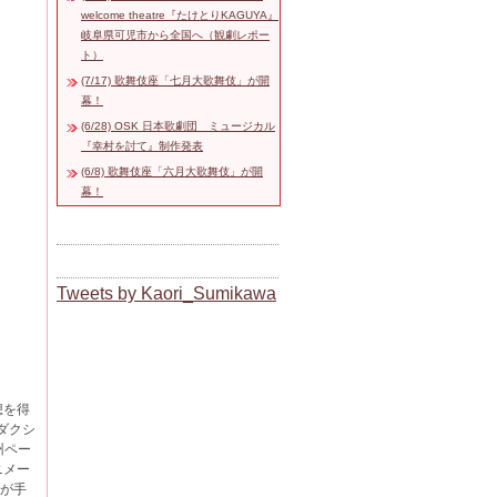
welcome theatre『たけとりKAGUYA』
岐阜県可児市から全国へ（観劇レポー
ト）
(7/17) 歌舞伎座「七月大歌舞伎」が開
幕！
(6/28) OSK 日本歌劇団 ミュージカル
『幸村を討て』制作発表
(6/8) 歌舞伎座「六月大歌舞伎」が開
幕！
Tweets by Kaori_Sumikawa
想を得
ダクシ
州ペー
ニメー
)が手