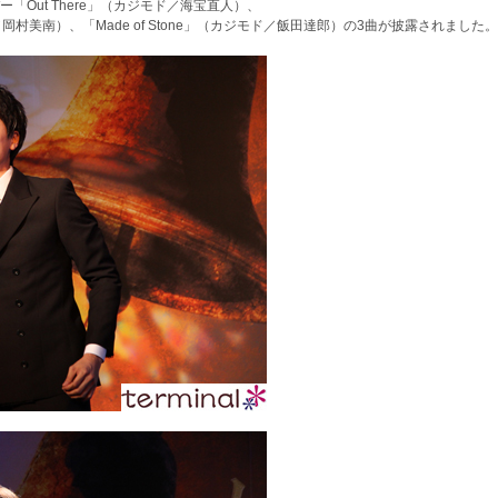
Out There」（カジモド／海宝直人）、
メラルダ／岡村美南）、「Made of Stone」（カジモド／飯田達郎）の3曲が披露されました。