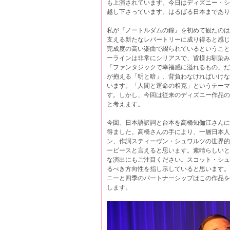
も上演されています。今日はディズニー・シ
越し下さっています。はるばる日本まであり
私が『ノートルダムの鐘』を初めて観たのは
支える新たなレパートリーに成り得ると感じ
完成度の高い楽曲で綴られているということ
ーラインは非常にシリアスで、皆様お馴染み
「ファンタジックで幸福感に溢れるもの」だ
が抱える「明と暗」、背負わなければいけな
います。「人間と運命の相克」というテーマ
す。しかし、今回は従来のディズニー作品の
と考えます。
今回、日本語訳詞と台本を高橋知伽江さんに
得ました。高橋さんの手により、一層日本人
ン、作詞スティーヴン・シュワルツの世界的
ーピースと言えると思います。素晴らしいと
な演出にもご注目ください。スコット・シュ
るべき方向性を指し示していると思います。
ニーと四季のパートナーシップはこの作品を
します。