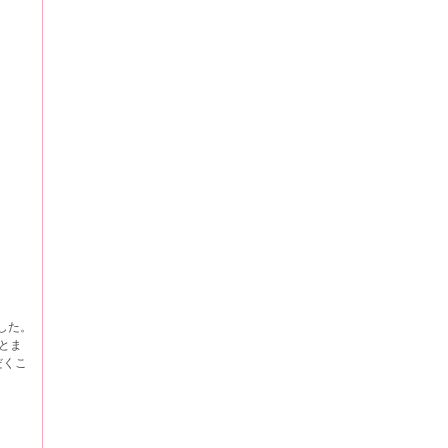
した。
とま
だくこ