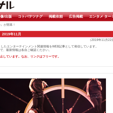
像/出版
コトバヲツナグ
掲載依頼
広告掲載
エンタメ ター
ine』が開幕！
 2019年11月
（2019年11月2
としたエンターテインメント関連情報をWEB記事として発信しています。
で、最新情報は各自ご確認ください。
止しています。なお、リンクはフリーです。
！