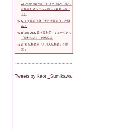
welcome theatre『たけとりKAGUYA』
岐阜県可児市から全国へ（観劇レポー
ト）
(7/17) 歌舞伎座「七月大歌舞伎」が開
幕！
(6/28) OSK 日本歌劇団 ミュージカル
『幸村を討て』制作発表
(6/8) 歌舞伎座「六月大歌舞伎」が開
幕！
Tweets by Kaori_Sumikawa