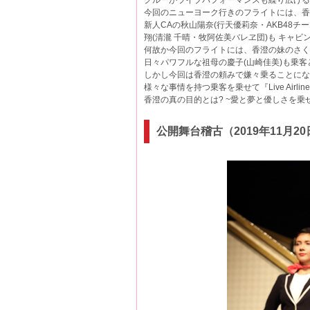
クルーがライブパフォーマンスも繰り広げる
今回のニューヨーク行きのフライトには、香澄
新人CAの秋山陽奈(行天優莉奈・AKB48チー
翔(清瀧 千晴・牧阿佐美バレヱ団)も キャ
何故か今回のフライトには、香澄の妹のさくら
日々パワフルな祖母の慶子(山崎佳美)も乗
しかし今回は香澄の頼みで嫌々乗ることにな
様々な事情を持つ乗客を乗せて『Live Airl
香澄の真の目的とは? ~愛と夢と優しさを乗せた『
公開舞台稽古（2019年11月