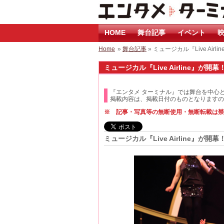
HOME
舞台記事
イベント
映
Home
»
舞台記事
» ミュージカル『Live Airl
ミュージカル『Live Airline』が開幕！
『エンタメ ターミナル』では舞台を中心
掲載内容は、掲載日付のものとなりますの
※ 記事・写真等の無断使用・無断転載は禁
ミュージカル『Live Airline』が開幕