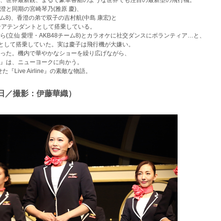
、世界最新鋭、まるで豪華客船のような世界でも注目の最新型の飛行機。
と同期の宮崎琴乃(雅原 慶)、
ム8)、香澄の弟で双子の吉村航(中島 康宏)と
ビンアテンダントとして搭乗している。
(立仙 愛理・AKB48チーム8)とカラオケに社交ダンスにボランティア…と、
客として搭乗していた。実は慶子は飛行機が大嫌い。
った。機内で華やかなショーを繰り広げながら、
ine』は、ニューヨークに向かう。
Live Airline』の素敵な物語。
20日／撮影：伊藤華織）