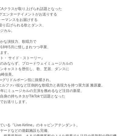
、CAクラスが取り上げられ話題となった
ングエンターテイメントがお送りする
ォーマンスをお届けする
が繰り広げられる歌とダンス、
ジカル。
かな演技力、歌唱力で
18年5月に惜しまれつつ卒業、
ます。
ト・ サイド・ストーリー』
のみならず、ブロードウェイミュージカルの
ンキャストを歴任し、歌、芝居、ダンスに
山崎佳美。
=グリドルボーン役に抜擢され、
』エルファバ役など圧倒的な歌唱力と表現力を持つ実力派 雅原慶。
018年にミュージカルの主演を務めるなど注目の新星、
身の持ちネタがTikTokで話題となった
でお送りします。
る『Live Airline』のキャビンアテンダント。
やビリヤードなどの遊戯施設も完備、