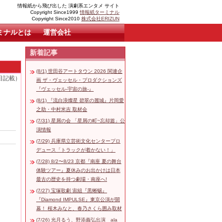
情報紙から飛び出した 演劇系エンタメ サイト
Copyright Since1999
情報紙ターミナル
Copyright Since2010
株式会社ERIZUN
ミナルとは
運営会社
新着記事
(8/1) 世田谷アートタウン 2026 関連企
2日記載）
画 ザ・ヴェッセル・プロダクションズ
『ヴェッセル-宇宙の旅-』
(8/1) 『流白浪燦星 碧翠の麗城』片岡愛
之助・中村米吉 取材会
(7/31) 星屑の会 「星屑の町~忘却篇」公
演情報
(7/29) 兵庫県立芸術文化センタープロ
デュース「トラックが着かない！」
(7/28) 8/2〜8/23 京都『南座 夏の舞台
体験ツアー』夏休みのお出かけは日本
最古の歴史を持つ劇場・南座へ!
(7/27) 宝塚歌劇 宙組『黒蜥蜴』
『Diamond IMPULSE』東京公演が開
幕！ 桜木みなと、春乃さくら囲み取材
(7/26) 光月るう、野添義弘出演 ala