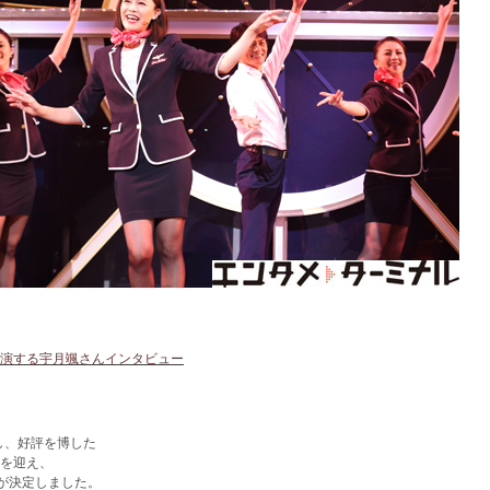
e』に出演する宇月颯さんインタビュー
し、好評を博した
ストを迎え、
とが決定しました。