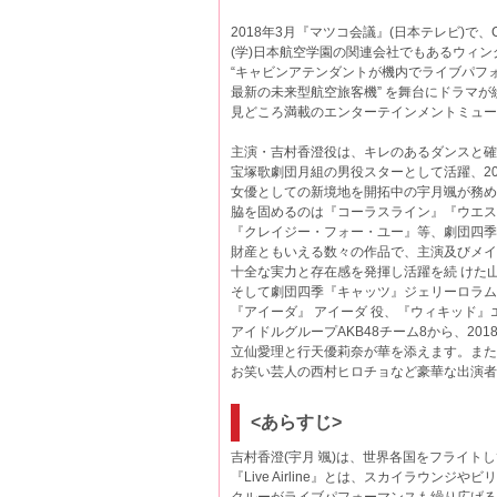
2018年3月『マツコ会議』(日本テレビ)で
(学)日本航空学園の関連会社でもあるウィ
“キャビンアテンダントが機内でライブパフ
最新の未来型航空旅客機” を舞台にドラマ
見どころ満載のエンターテインメントミュー
主演・吉村香澄役は、キレのあるダンスと確
宝塚歌劇団月組の男役スターとして活躍、20
女優としての新境地を開拓中の宇月颯が務め
脇を固めるのは『コーラスライン』『ウエス
『クレイジー・フォー・ユー』等、劇団四季
財産ともいえる数々の作品で、主演及びメイ
十全な実力と存在感を発揮し活躍を続 けた
そして劇団四季『キャッツ』ジェリーロラム
『アイーダ』 アイーダ 役、『ウィキッド
アイドルグループAKB48チーム8から、2
立仙愛理と行天優莉奈が華を添えます。また自
お笑い芸人の西村ヒロチョなど豪華な出演者
<あらすじ>
吉村香澄(宇月 颯)は、世界各国をフライトしてい
『Live Airline』とは、スカイラウンジ